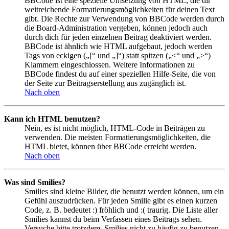
BBCode ist eine spezielle Umsetzung von HTML, die dir
weitreichende Formatierungsmöglichkeiten für deinen Text
gibt. Die Rechte zur Verwendung von BBCode werden durch
die Board-Administration vergeben, können jedoch auch
durch dich für jeden einzelnen Beitrag deaktiviert werden.
BBCode ist ähnlich wie HTML aufgebaut, jedoch werden
Tags von eckigen („[“ und „]“) statt spitzen („<“ und „>“)
Klammern eingeschlossen. Weitere Informationen zu
BBCode findest du auf einer speziellen Hilfe-Seite, die von
der Seite zur Beitragserstellung aus zugänglich ist.
Nach oben
Kann ich HTML benutzen?
Nein, es ist nicht möglich, HTML-Code in Beiträgen zu
verwenden. Die meisten Formatierungsmöglichkeiten, die
HTML bietet, können über BBCode erreicht werden.
Nach oben
Was sind Smilies?
Smilies sind kleine Bilder, die benutzt werden können, um ein
Gefühl auszudrücken. Für jeden Smilie gibt es einen kurzen
Code, z. B. bedeutet :) fröhlich und :( traurig. Die Liste aller
Smilies kannst du beim Verfassen eines Beitrags sehen.
Versuche bitte trotzdem, Smilies nicht zu häufig zu benutzen,