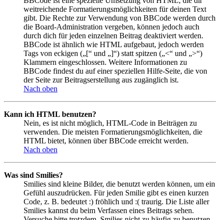
BBCode ist eine spezielle Umsetzung von HTML, die dir
weitreichende Formatierungsmöglichkeiten für deinen Text
gibt. Die Rechte zur Verwendung von BBCode werden durch
die Board-Administration vergeben, können jedoch auch
durch dich für jeden einzelnen Beitrag deaktiviert werden.
BBCode ist ähnlich wie HTML aufgebaut, jedoch werden
Tags von eckigen („[“ und „]“) statt spitzen („<“ und „>“)
Klammern eingeschlossen. Weitere Informationen zu
BBCode findest du auf einer speziellen Hilfe-Seite, die von
der Seite zur Beitragserstellung aus zugänglich ist.
Nach oben
Kann ich HTML benutzen?
Nein, es ist nicht möglich, HTML-Code in Beiträgen zu
verwenden. Die meisten Formatierungsmöglichkeiten, die
HTML bietet, können über BBCode erreicht werden.
Nach oben
Was sind Smilies?
Smilies sind kleine Bilder, die benutzt werden können, um ein
Gefühl auszudrücken. Für jeden Smilie gibt es einen kurzen
Code, z. B. bedeutet :) fröhlich und :( traurig. Die Liste aller
Smilies kannst du beim Verfassen eines Beitrags sehen.
Versuche bitte trotzdem, Smilies nicht zu häufig zu benutzen,