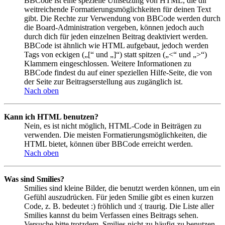
BBCode ist eine spezielle Umsetzung von HTML, die dir
weitreichende Formatierungsmöglichkeiten für deinen Text
gibt. Die Rechte zur Verwendung von BBCode werden durch
die Board-Administration vergeben, können jedoch auch
durch dich für jeden einzelnen Beitrag deaktiviert werden.
BBCode ist ähnlich wie HTML aufgebaut, jedoch werden
Tags von eckigen („[“ und „]“) statt spitzen („<“ und „>“)
Klammern eingeschlossen. Weitere Informationen zu
BBCode findest du auf einer speziellen Hilfe-Seite, die von
der Seite zur Beitragserstellung aus zugänglich ist.
Nach oben
Kann ich HTML benutzen?
Nein, es ist nicht möglich, HTML-Code in Beiträgen zu
verwenden. Die meisten Formatierungsmöglichkeiten, die
HTML bietet, können über BBCode erreicht werden.
Nach oben
Was sind Smilies?
Smilies sind kleine Bilder, die benutzt werden können, um ein
Gefühl auszudrücken. Für jeden Smilie gibt es einen kurzen
Code, z. B. bedeutet :) fröhlich und :( traurig. Die Liste aller
Smilies kannst du beim Verfassen eines Beitrags sehen.
Versuche bitte trotzdem, Smilies nicht zu häufig zu benutzen,