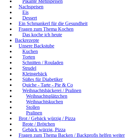
Pikante Mehlspeisen
Nachspeisen
Eis
Dessert
Ein Schmankerl für die Gesundheit
Fragen zum Thema Kochen
Das koche ich heute
Backrezepte
Unsere Backstube
Kuchen
Torten
Schnitten / Rouladen
Strudel
Kleingebäck
Süßes für Diabetiker
Quiche - Tarte - Pie & Co
Weihnachtsbäckerei / Pralinen
Weihnachtsplätzchen
Weihnachtskuchen
Stollen
Pralinen
Brot / Gebäck würzig / Pizza
Brote / Brötchen
Gebäck würzig, Pizza
Fragen zum Thema Backen / Backprofis helfen weiter