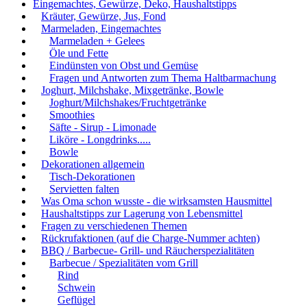
Eingemachtes, Gewürze, Deko, Haushaltstipps
Kräuter, Gewürze, Jus, Fond
Marmeladen, Eingemachtes
Marmeladen + Gelees
Öle und Fette
Eindünsten von Obst und Gemüse
Fragen und Antworten zum Thema Haltbarmachung
Joghurt, Milchshake, Mixgetränke, Bowle
Joghurt/Milchshakes/Fruchtgetränke
Smoothies
Säfte - Sirup - Limonade
Liköre - Longdrinks.....
Bowle
Dekorationen allgemein
Tisch-Dekorationen
Servietten falten
Was Oma schon wusste - die wirksamsten Hausmittel
Haushaltstipps zur Lagerung von Lebensmittel
Fragen zu verschiedenen Themen
Rückrufaktionen (auf die Charge-Nummer achten)
BBQ / Barbecue- Grill- und Räucherspezialitäten
Barbecue / Spezialitäten vom Grill
Rind
Schwein
Geflügel