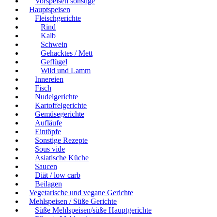
Vorspeisen sonstige
Hauptspeisen
Fleischgerichte
Rind
Kalb
Schwein
Gehacktes / Mett
Geflügel
Wild und Lamm
Innereien
Fisch
Nudelgerichte
Kartoffelgerichte
Gemüsegerichte
Aufläufe
Eintöpfe
Sonstige Rezepte
Sous vide
Asiatische Küche
Saucen
Diät / low carb
Beilagen
Vegetarische und vegane Gerichte
Mehlspeisen / Süße Gerichte
Süße Mehlspeisen/süße Hauptgerichte