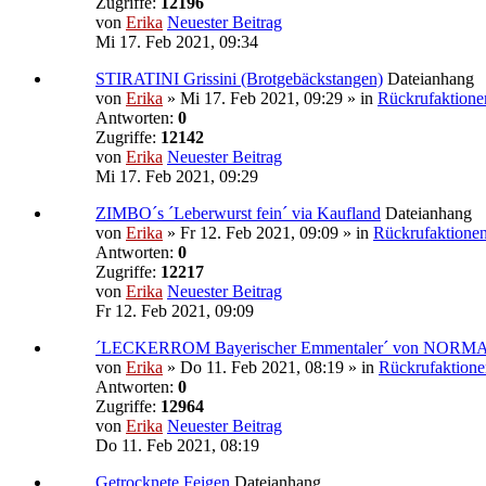
Zugriffe:
12196
von
Erika
Neuester Beitrag
Mi 17. Feb 2021, 09:34
STIRATINI Grissini (Brotgebäckstangen)
Dateianhang
von
Erika
» Mi 17. Feb 2021, 09:29 » in
Rückrufaktione
Antworten:
0
Zugriffe:
12142
von
Erika
Neuester Beitrag
Mi 17. Feb 2021, 09:29
ZIMBO´s ´Leberwurst fein´ via Kaufland
Dateianhang
von
Erika
» Fr 12. Feb 2021, 09:09 » in
Rückrufaktione
Antworten:
0
Zugriffe:
12217
von
Erika
Neuester Beitrag
Fr 12. Feb 2021, 09:09
´LECKERROM Bayerischer Emmentaler´ von NORM
von
Erika
» Do 11. Feb 2021, 08:19 » in
Rückrufaktione
Antworten:
0
Zugriffe:
12964
von
Erika
Neuester Beitrag
Do 11. Feb 2021, 08:19
Getrocknete Feigen
Dateianhang