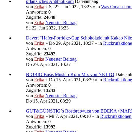
pflanzliches Antibiotikum
Dateianhang
von
Erika
» Sa 22. Jan 2022, 13:23 » in
Was Oma schon w
Antworten:
0
Zugriffe:
24648
von
Erika
Neuester Beitrag
Sa 22. Jan 2022, 13:23
Davert "Hafer-Porridge-Cup Schokolade mit Kakao Nibs 
von
Erika
» Do 29. Apr 2021, 10:37 » in
Rückrufaktione
Antworten:
0
Zugriffe:
23492
von
Erika
Neuester Beitrag
Do 29. Apr 2021, 10:37
BIOBIO Basis Müsli 5-Korn Mix von NETTO
Dateian
von
Erika
» Do 15. Apr 2021, 08:29 » in
Rückrufaktione
Antworten:
0
Zugriffe:
13243
von
Erika
Neuester Beitrag
Do 15. Apr 2021, 08:29
GUT&GÜNSTIG´s Rostbratwurst von EDEKA / M
von
Erika
» Mi 7. Apr 2021, 09:10 » in
Rückrufaktionen
Antworten:
0
Zugriffe:
13992