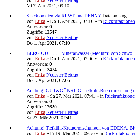
von
Erika
Neuester Beitrag
Mi 7. Apr 2021, 09:10
Snacktomaten via REWE und PENNY
Dateianhang
von
Erika
» Do 1. Apr 2021, 07:10 » in
Rückrufaktionen
Antworten:
0
Zugriffe:
13547
von
Erika
Neuester Beitrag
Do 1. Apr 2021, 07:10
BERG QUELLE Mineralwasser (Medium) von Schwoll
von
Erika
» Do 1. Apr 2021, 07:06 » in
Rückrufaktionen
Antworten:
0
Zugriffe:
13474
von
Erika
Neuester Beitrag
Do 1. Apr 2021, 07:06
Achtung! GUT&GÜNSTIG Tiefkühl-Beerenmischung 
von
Erika
» Sa 27. Mär 2021, 07:41 » in
Rückrufaktione
Antworten:
0
Zugriffe:
13620
von
Erika
Neuester Beitrag
Sa 27. Mär 2021, 07:41
Achtung! Tiefkühl-Kräutermischungen von EDEKA,
von
Erika
» Fr 19. Mär 2021, 09:56 » in
Rückrufaktione