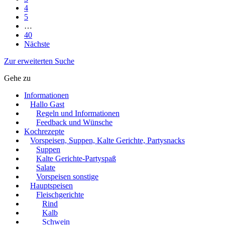
4
5
…
40
Nächste
Zur erweiterten Suche
Gehe zu
Informationen
Hallo Gast
Regeln und Informationen
Feedback und Wünsche
Kochrezepte
Vorspeisen, Suppen, Kalte Gerichte, Partysnacks
Suppen
Kalte Gerichte-Partyspaß
Salate
Vorspeisen sonstige
Hauptspeisen
Fleischgerichte
Rind
Kalb
Schwein