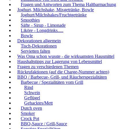
Fragen und Antworten zum Thema Haltbarmachung
Joghurt, Milchshake, Mixgetränke, Bowle
Joghurt/Milchshakes/Fruchtgetränke
Smoothies
Säfte - Sirup - Limonade
Liköre - Longdrinks.....
Bowle
Dekorationen allgemein
Tisch-Dekorationen
Servietten falten
Was Oma schon wusste - die wirksamsten Hausmittel
Haushaltstipps zur Lagerung von Lebensmittel
Fragen zu verschiedenen Themen
Rückrufaktionen (auf die Charge-Nummer achten)
BBQ / Barbecue- Grill- und Räucherspezialitäten
Barbecue / Spezialitäten vom Grill
Rind
Schwein
Geflügel
Gehacktes/Mett
Dutch oven
Smoker
Crock Pot
BBQ-Sauce / Grill-Sauce
Sonstige Spezialitäten