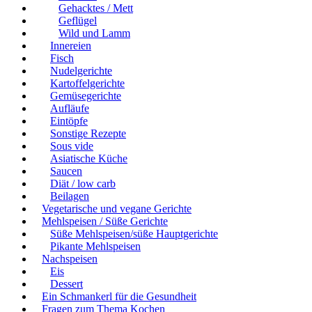
Gehacktes / Mett
Geflügel
Wild und Lamm
Innereien
Fisch
Nudelgerichte
Kartoffelgerichte
Gemüsegerichte
Aufläufe
Eintöpfe
Sonstige Rezepte
Sous vide
Asiatische Küche
Saucen
Diät / low carb
Beilagen
Vegetarische und vegane Gerichte
Mehlspeisen / Süße Gerichte
Süße Mehlspeisen/süße Hauptgerichte
Pikante Mehlspeisen
Nachspeisen
Eis
Dessert
Ein Schmankerl für die Gesundheit
Fragen zum Thema Kochen