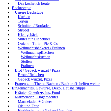
Das koche ich heute
Backrezepte
Unsere Backstube
Kuchen
Torten
Schnitten / Rouladen
Strudel
Kleingebäck
Süßes für Diabetiker
Quiche - Tarte - Pie & Co
Weihnachtsbäckerei / Pralinen
Weihnachtsplätzchen
Weihnachtskuchen
Stollen
Pralinen
Brot / Gebäck würzig / Pizza
Brote / Brötchen
Gebäck würzig, Pizza
Fragen zum Thema Backen / Backprofis helfen weiter
Eingemachtes, Gewürze, Deko, Haushaltstipps
Kräuter, Gewürze, Jus, Fond
Marmeladen, Eingemachtes
Marmeladen + Gelees
Öle und Fette
Eindünsten von Obst und Gemüse