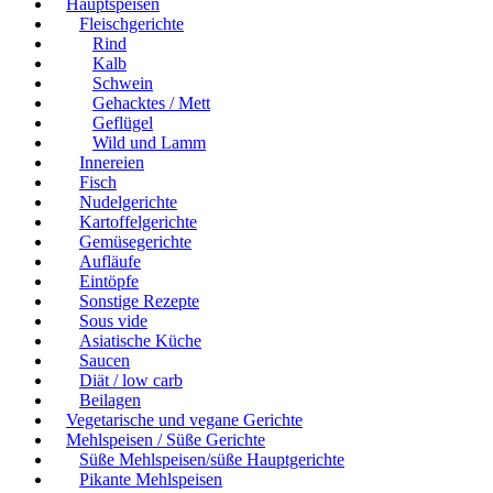
Hauptspeisen
Fleischgerichte
Rind
Kalb
Schwein
Gehacktes / Mett
Geflügel
Wild und Lamm
Innereien
Fisch
Nudelgerichte
Kartoffelgerichte
Gemüsegerichte
Aufläufe
Eintöpfe
Sonstige Rezepte
Sous vide
Asiatische Küche
Saucen
Diät / low carb
Beilagen
Vegetarische und vegane Gerichte
Mehlspeisen / Süße Gerichte
Süße Mehlspeisen/süße Hauptgerichte
Pikante Mehlspeisen