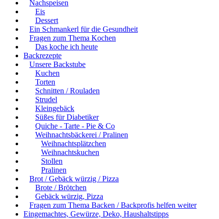
Nachspeisen
Eis
Dessert
Ein Schmankerl für die Gesundheit
Fragen zum Thema Kochen
Das koche ich heute
Backrezepte
Unsere Backstube
Kuchen
Torten
Schnitten / Rouladen
Strudel
Kleingebäck
Süßes für Diabetiker
Quiche - Tarte - Pie & Co
Weihnachtsbäckerei / Pralinen
Weihnachtsplätzchen
Weihnachtskuchen
Stollen
Pralinen
Brot / Gebäck würzig / Pizza
Brote / Brötchen
Gebäck würzig, Pizza
Fragen zum Thema Backen / Backprofis helfen weiter
Eingemachtes, Gewürze, Deko, Haushaltstipps