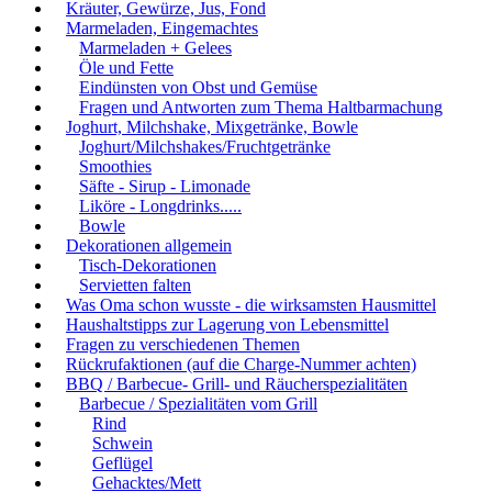
Kräuter, Gewürze, Jus, Fond
Marmeladen, Eingemachtes
Marmeladen + Gelees
Öle und Fette
Eindünsten von Obst und Gemüse
Fragen und Antworten zum Thema Haltbarmachung
Joghurt, Milchshake, Mixgetränke, Bowle
Joghurt/Milchshakes/Fruchtgetränke
Smoothies
Säfte - Sirup - Limonade
Liköre - Longdrinks.....
Bowle
Dekorationen allgemein
Tisch-Dekorationen
Servietten falten
Was Oma schon wusste - die wirksamsten Hausmittel
Haushaltstipps zur Lagerung von Lebensmittel
Fragen zu verschiedenen Themen
Rückrufaktionen (auf die Charge-Nummer achten)
BBQ / Barbecue- Grill- und Räucherspezialitäten
Barbecue / Spezialitäten vom Grill
Rind
Schwein
Geflügel
Gehacktes/Mett