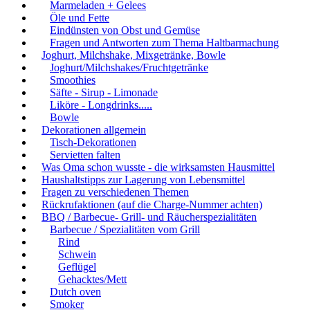
Marmeladen + Gelees
Öle und Fette
Eindünsten von Obst und Gemüse
Fragen und Antworten zum Thema Haltbarmachung
Joghurt, Milchshake, Mixgetränke, Bowle
Joghurt/Milchshakes/Fruchtgetränke
Smoothies
Säfte - Sirup - Limonade
Liköre - Longdrinks.....
Bowle
Dekorationen allgemein
Tisch-Dekorationen
Servietten falten
Was Oma schon wusste - die wirksamsten Hausmittel
Haushaltstipps zur Lagerung von Lebensmittel
Fragen zu verschiedenen Themen
Rückrufaktionen (auf die Charge-Nummer achten)
BBQ / Barbecue- Grill- und Räucherspezialitäten
Barbecue / Spezialitäten vom Grill
Rind
Schwein
Geflügel
Gehacktes/Mett
Dutch oven
Smoker