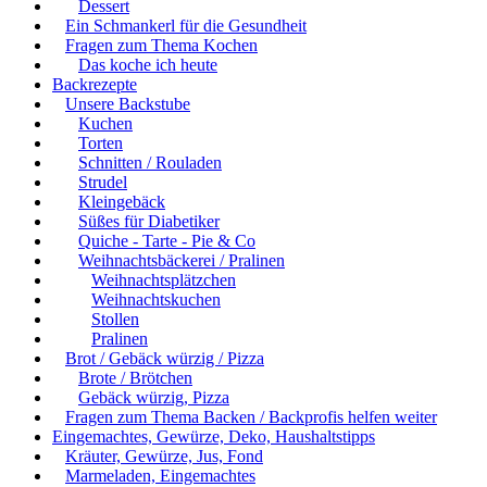
Dessert
Ein Schmankerl für die Gesundheit
Fragen zum Thema Kochen
Das koche ich heute
Backrezepte
Unsere Backstube
Kuchen
Torten
Schnitten / Rouladen
Strudel
Kleingebäck
Süßes für Diabetiker
Quiche - Tarte - Pie & Co
Weihnachtsbäckerei / Pralinen
Weihnachtsplätzchen
Weihnachtskuchen
Stollen
Pralinen
Brot / Gebäck würzig / Pizza
Brote / Brötchen
Gebäck würzig, Pizza
Fragen zum Thema Backen / Backprofis helfen weiter
Eingemachtes, Gewürze, Deko, Haushaltstipps
Kräuter, Gewürze, Jus, Fond
Marmeladen, Eingemachtes