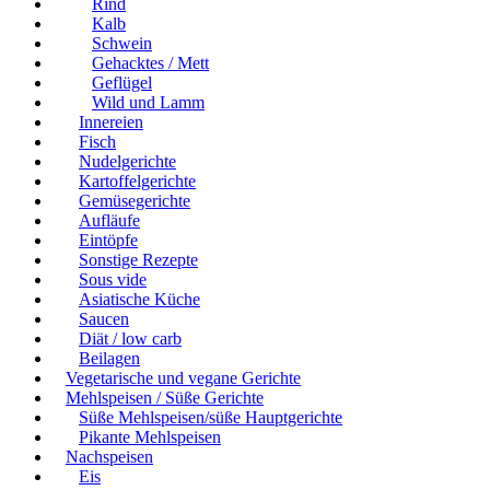
Rind
Kalb
Schwein
Gehacktes / Mett
Geflügel
Wild und Lamm
Innereien
Fisch
Nudelgerichte
Kartoffelgerichte
Gemüsegerichte
Aufläufe
Eintöpfe
Sonstige Rezepte
Sous vide
Asiatische Küche
Saucen
Diät / low carb
Beilagen
Vegetarische und vegane Gerichte
Mehlspeisen / Süße Gerichte
Süße Mehlspeisen/süße Hauptgerichte
Pikante Mehlspeisen
Nachspeisen
Eis