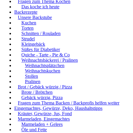
Fragen zum Thema Kochen
Das koche ich heute
Backrezepte
Unsere Backstube
Kuchen
Torten
Schnitten / Rouladen
Strudel
Kleingebäck
Süßes für Diabetiker
Quiche - Tarte - Pie & Co
Weihnachtsbäckerei / Pralinen
Weihnachtsplätzchen
Weihnachtskuchen
Stollen
Pralinen
Brot / Gebäck würzig / Pizza
Brote / Brötchen
Gebäck würzig, Pizza
Fragen zum Thema Backen / Backprofis helfen weiter
Eingemachtes, Gewürze, Deko, Haushaltstipps
Kräuter, Gewürze, Jus, Fond
Marmeladen, Eingemachtes
Marmeladen + Gelees
Öle und Fette