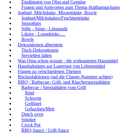
Eindünsten von Obst und Gemüse
Fragen und Antworten zum Thema Haltbarmachung
Joghurt, Milchshake, Mixgetränke, Bowle
Joghurt/Milchshakes/Fruchtgetränke
Smoothies
Säfte - Sirup - Limonade
Liköre - Longdrinks.....
Bowle
Dekorationen allgemein
Tisch-Dekorationen
Servietten falten
Was Oma schon wusste - die wirksamsten Hausmittel
Haushaltstipps zur Lagerung von Lebensmittel
Fragen zu verschiedenen Themen
Rückrufaktionen (auf die Charge-Nummer achten)
BBQ / Barbecue- Grill- und Räucherspezialitäten
Barbecue / Spezialitäten vom Grill
Rind
Schwein
Geflügel
Gehacktes/Mett
Dutch oven
Smoker
Crock Pot
BBQ-Sauce / Grill-Sauce