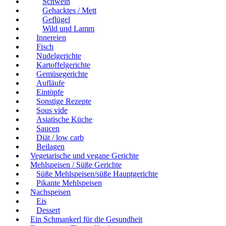
Schwein
Gehacktes / Mett
Geflügel
Wild und Lamm
Innereien
Fisch
Nudelgerichte
Kartoffelgerichte
Gemüsegerichte
Aufläufe
Eintöpfe
Sonstige Rezepte
Sous vide
Asiatische Küche
Saucen
Diät / low carb
Beilagen
Vegetarische und vegane Gerichte
Mehlspeisen / Süße Gerichte
Süße Mehlspeisen/süße Hauptgerichte
Pikante Mehlspeisen
Nachspeisen
Eis
Dessert
Ein Schmankerl für die Gesundheit