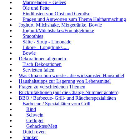
Marmeladen + Gelees
Öle und Fette
Eindünsten von Obst und Gemüse
Fragen und Antworten zum Thema Haltbarmachung
Joghurt, Milchshake, Mixgetränke, Bowle
Joghurt/Milchshakes/Fruchtgetränke
Smoothies
Säfte - Sirup - Limonade
Liköre - Longdrinks.....
Bowle
Dekorationen allgemein
Tisch-Dekorationen
Servietten falten
Was Oma schon wusste - die wirksamsten Hausmittel
Haushaltstipps zur Lagerung von Lebensmittel
Fragen zu verschiedenen Themen
Rückrufaktionen (auf die Charge-Nummer achten)
BBQ / Barbecue- Grill- und Räucherspezialitäten
Barbecue / Spezialitäten vom Grill
Rind
Schwein
Geflügel
Gehacktes/Mett
Dutch oven
Smoker