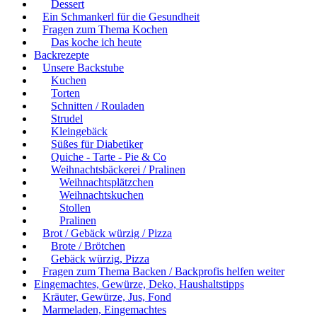
Dessert
Ein Schmankerl für die Gesundheit
Fragen zum Thema Kochen
Das koche ich heute
Backrezepte
Unsere Backstube
Kuchen
Torten
Schnitten / Rouladen
Strudel
Kleingebäck
Süßes für Diabetiker
Quiche - Tarte - Pie & Co
Weihnachtsbäckerei / Pralinen
Weihnachtsplätzchen
Weihnachtskuchen
Stollen
Pralinen
Brot / Gebäck würzig / Pizza
Brote / Brötchen
Gebäck würzig, Pizza
Fragen zum Thema Backen / Backprofis helfen weiter
Eingemachtes, Gewürze, Deko, Haushaltstipps
Kräuter, Gewürze, Jus, Fond
Marmeladen, Eingemachtes