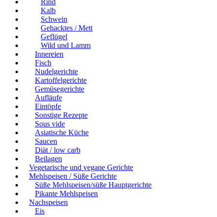
Rind
Kalb
Schwein
Gehacktes / Mett
Geflügel
Wild und Lamm
Innereien
Fisch
Nudelgerichte
Kartoffelgerichte
Gemüsegerichte
Aufläufe
Eintöpfe
Sonstige Rezepte
Sous vide
Asiatische Küche
Saucen
Diät / low carb
Beilagen
Vegetarische und vegane Gerichte
Mehlspeisen / Süße Gerichte
Süße Mehlspeisen/süße Hauptgerichte
Pikante Mehlspeisen
Nachspeisen
Eis