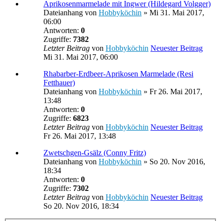
Aprikosenmarmelade mit Ingwer (Hildegard Volgger)
Dateianhang
von
Hobbyköchin
» Mi 31. Mai 2017,
06:00
Antworten:
0
Zugriffe:
7382
Letzter Beitrag
von
Hobbyköchin
Neuester Beitrag
Mi 31. Mai 2017, 06:00
Rhabarber-Erdbeer-Aprikosen Marmelade (Resi
Fetthauer)
Dateianhang
von
Hobbyköchin
» Fr 26. Mai 2017,
13:48
Antworten:
0
Zugriffe:
6823
Letzter Beitrag
von
Hobbyköchin
Neuester Beitrag
Fr 26. Mai 2017, 13:48
Zwetschgen-Gsälz (Conny Fritz)
Dateianhang
von
Hobbyköchin
» So 20. Nov 2016,
18:34
Antworten:
0
Zugriffe:
7302
Letzter Beitrag
von
Hobbyköchin
Neuester Beitrag
So 20. Nov 2016, 18:34