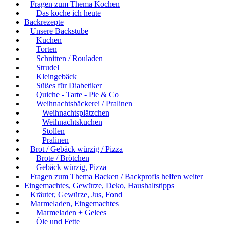
Fragen zum Thema Kochen
Das koche ich heute
Backrezepte
Unsere Backstube
Kuchen
Torten
Schnitten / Rouladen
Strudel
Kleingebäck
Süßes für Diabetiker
Quiche - Tarte - Pie & Co
Weihnachtsbäckerei / Pralinen
Weihnachtsplätzchen
Weihnachtskuchen
Stollen
Pralinen
Brot / Gebäck würzig / Pizza
Brote / Brötchen
Gebäck würzig, Pizza
Fragen zum Thema Backen / Backprofis helfen weiter
Eingemachtes, Gewürze, Deko, Haushaltstipps
Kräuter, Gewürze, Jus, Fond
Marmeladen, Eingemachtes
Marmeladen + Gelees
Öle und Fette