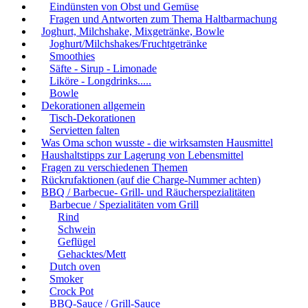
Eindünsten von Obst und Gemüse
Fragen und Antworten zum Thema Haltbarmachung
Joghurt, Milchshake, Mixgetränke, Bowle
Joghurt/Milchshakes/Fruchtgetränke
Smoothies
Säfte - Sirup - Limonade
Liköre - Longdrinks.....
Bowle
Dekorationen allgemein
Tisch-Dekorationen
Servietten falten
Was Oma schon wusste - die wirksamsten Hausmittel
Haushaltstipps zur Lagerung von Lebensmittel
Fragen zu verschiedenen Themen
Rückrufaktionen (auf die Charge-Nummer achten)
BBQ / Barbecue- Grill- und Räucherspezialitäten
Barbecue / Spezialitäten vom Grill
Rind
Schwein
Geflügel
Gehacktes/Mett
Dutch oven
Smoker
Crock Pot
BBQ-Sauce / Grill-Sauce