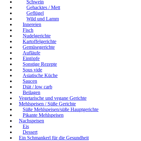
Schwein
Gehacktes / Mett
Geflügel
Wild und Lamm
Innereien
Fisch
Nudelgerichte
Kartoffelgerichte
Gemüsegerichte
Aufläufe
Eintöpfe
Sonstige Rezepte
Sous vide
Asiatische Küche
Saucen
Diät / low carb
Beilagen
Vegetarische und vegane Gerichte
Mehlspeisen / Süße Gerichte
Süße Mehlspeisen/süße Hauptgerichte
Pikante Mehlspeisen
Nachspeisen
Eis
Dessert
Ein Schmankerl für die Gesundheit