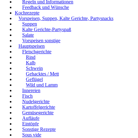
Regeln und Informationen
Feedback und Wünsche
Kochrezepte
Vorspeisen, Suppen, Kalte Gerichte, Partysnacks
Suppen
Kalte Gerichte-Partyspaß
Salate
Vorspeisen sonstige
Hauptspeisen
Fleischgerichte
Rind
Kalb
Schwein
Gehacktes / Mett
Geflügel
Wild und Lamm
Innereien
Fisch
Nudelgerichte
Kartoffelgerichte
Gemüsegerichte
Aufläufe
Eintöpfe
Sonstige Rezepte
Sous vide