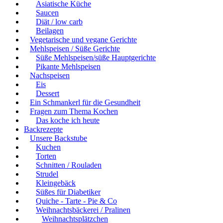
Asiatische Küche
Saucen
Diät / low carb
Beilagen
Vegetarische und vegane Gerichte
Mehlspeisen / Süße Gerichte
Süße Mehlspeisen/süße Hauptgerichte
Pikante Mehlspeisen
Nachspeisen
Eis
Dessert
Ein Schmankerl für die Gesundheit
Fragen zum Thema Kochen
Das koche ich heute
Backrezepte
Unsere Backstube
Kuchen
Torten
Schnitten / Rouladen
Strudel
Kleingebäck
Süßes für Diabetiker
Quiche - Tarte - Pie & Co
Weihnachtsbäckerei / Pralinen
Weihnachtsplätzchen