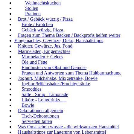
Weihnachtskuchen
Stollen
Pralinen
Brot / Gebäck würzig / Pizza
Brote / Brötchen
Gebäck würzig, Pizza
Fragen zum Thema Backen / Backprofis helfen weiter
Eingemachtes, Gewürze, Deko, Haushaltstipps
Kräuter, Gewürze, Jus, Fond
Marmeladen, Eingemachtes
Marmeladen + Gelees
Öle und Fette
Eindünsten von Obst und Gemüse
Fragen und Antworten zum Thema Haltbarmachung
Joghurt, Milchshake, Mixgetränke, Bowle
Joghurt/Milchshakes/Fruchtgetränke
Smoothies
Säfte - Sirup - Limonade
Liköre - Longdrinks.....
Bowle
Dekorationen allgemein
Tisch-Dekorationen
Servietten falten
Was Oma schon wusste - die wirksamsten Hausmittel
Haushaltstipps zur Lagerung von Lebensmittel