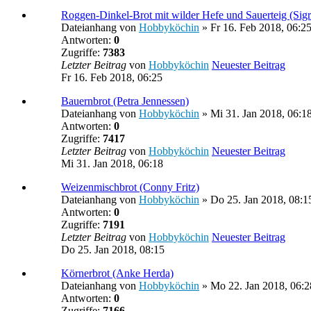
Roggen-Dinkel-Brot mit wilder Hefe und Sauerteig (Sigr
Dateianhang
von
Hobbyköchin
» Fr 16. Feb 2018, 06:2
Antworten:
0
Zugriffe:
7383
Letzter Beitrag
von
Hobbyköchin
Neuester Beitrag
Fr 16. Feb 2018, 06:25
Bauernbrot (Petra Jennessen)
Dateianhang
von
Hobbyköchin
» Mi 31. Jan 2018, 06:1
Antworten:
0
Zugriffe:
7417
Letzter Beitrag
von
Hobbyköchin
Neuester Beitrag
Mi 31. Jan 2018, 06:18
Weizenmischbrot (Conny Fritz)
Dateianhang
von
Hobbyköchin
» Do 25. Jan 2018, 08:1
Antworten:
0
Zugriffe:
7191
Letzter Beitrag
von
Hobbyköchin
Neuester Beitrag
Do 25. Jan 2018, 08:15
Körnerbrot (Anke Herda)
Dateianhang
von
Hobbyköchin
» Mo 22. Jan 2018, 06:2
Antworten:
0
Zugriffe:
7166