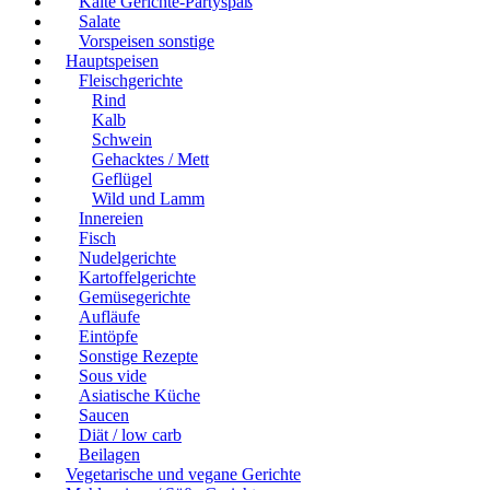
Kalte Gerichte-Partyspaß
Salate
Vorspeisen sonstige
Hauptspeisen
Fleischgerichte
Rind
Kalb
Schwein
Gehacktes / Mett
Geflügel
Wild und Lamm
Innereien
Fisch
Nudelgerichte
Kartoffelgerichte
Gemüsegerichte
Aufläufe
Eintöpfe
Sonstige Rezepte
Sous vide
Asiatische Küche
Saucen
Diät / low carb
Beilagen
Vegetarische und vegane Gerichte