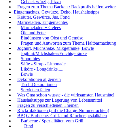
Gebäck würzig, Pizza
Fragen zum Thema Backen / Backprofis helfen weiter
Eingemachtes, Gewürze, Deko, Haushaltstipps
Kräuter, Gewürze, Jus, Fond
Marmeladen, Eingemachtes
Marmeladen + Gelees
Öle und Fette
Eindünsten von Obst und Gemüse
Fragen und Antworten zum Thema Haltbarmachung
Joghurt, Milchshake, Mixgetränke, Bowle
Joghurt/Milchshakes/Fruchtgetränke
Smoothies
Säfte - Sirup - Limonade
Liköre - Longdrinks.....
Bowle
Dekorationen allgemein
Tisch-Dekorationen
Servietten falten
Was Oma schon wusste - die wirksamsten Hausmittel
Haushaltstipps zur Lagerung von Lebensmittel
Fragen zu verschiedenen Themen
Rückrufaktionen (auf die Charge-Nummer achten)
BBQ / Barbecue- Grill- und Räucherspezialitäten
Barbecue / Spezialitäten vom Grill
Rind