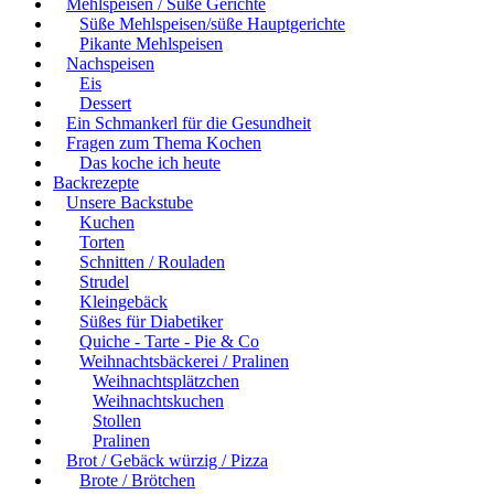
Mehlspeisen / Süße Gerichte
Süße Mehlspeisen/süße Hauptgerichte
Pikante Mehlspeisen
Nachspeisen
Eis
Dessert
Ein Schmankerl für die Gesundheit
Fragen zum Thema Kochen
Das koche ich heute
Backrezepte
Unsere Backstube
Kuchen
Torten
Schnitten / Rouladen
Strudel
Kleingebäck
Süßes für Diabetiker
Quiche - Tarte - Pie & Co
Weihnachtsbäckerei / Pralinen
Weihnachtsplätzchen
Weihnachtskuchen
Stollen
Pralinen
Brot / Gebäck würzig / Pizza
Brote / Brötchen