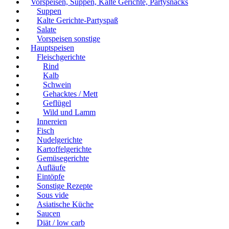
Vorspeisen, Suppen, Kalte Gerichte, Partysnacks
Suppen
Kalte Gerichte-Partyspaß
Salate
Vorspeisen sonstige
Hauptspeisen
Fleischgerichte
Rind
Kalb
Schwein
Gehacktes / Mett
Geflügel
Wild und Lamm
Innereien
Fisch
Nudelgerichte
Kartoffelgerichte
Gemüsegerichte
Aufläufe
Eintöpfe
Sonstige Rezepte
Sous vide
Asiatische Küche
Saucen
Diät / low carb