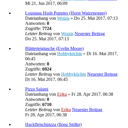
Mi 21. Jun 2017, 06:09
Lousiana Hush Puppies (Horst Waizenegger)
Dateianhang
von
Woizis
» Do 25. Mai 2017, 07:13
Antworten:
0
Zugriffe:
7724
Letzter Beitrag
von
Woizis
Neuester Beitrag
Do 25. Mai 2017, 07:13
Blätterteigtasche (Evelin Moore)
Dateianhang
von
Hobbyköchin
» Di 16. Mai 2017,
06:45
Antworten:
0
Zugriffe:
6924
Letzter Beitrag
von
Hobbyköchin
Neuester Beitrag
Di 16. Mai 2017, 06:45
Pizza Salami
Dateianhang
von
Erika
» Fr 28. Apr 2017, 06:38
Antworten:
0
Zugriffe:
6710
Letzter Beitrag
von
Erika
Neuester Beitrag
Fr 28. Apr 2017, 06:38
Hackfleischpizza (Ilona Stölke)