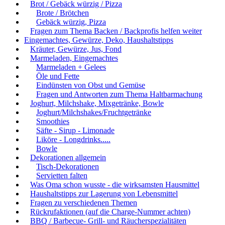
Brot / Gebäck würzig / Pizza
Brote / Brötchen
Gebäck würzig, Pizza
Fragen zum Thema Backen / Backprofis helfen weiter
Eingemachtes, Gewürze, Deko, Haushaltstipps
Kräuter, Gewürze, Jus, Fond
Marmeladen, Eingemachtes
Marmeladen + Gelees
Öle und Fette
Eindünsten von Obst und Gemüse
Fragen und Antworten zum Thema Haltbarmachung
Joghurt, Milchshake, Mixgetränke, Bowle
Joghurt/Milchshakes/Fruchtgetränke
Smoothies
Säfte - Sirup - Limonade
Liköre - Longdrinks.....
Bowle
Dekorationen allgemein
Tisch-Dekorationen
Servietten falten
Was Oma schon wusste - die wirksamsten Hausmittel
Haushaltstipps zur Lagerung von Lebensmittel
Fragen zu verschiedenen Themen
Rückrufaktionen (auf die Charge-Nummer achten)
BBQ / Barbecue- Grill- und Räucherspezialitäten