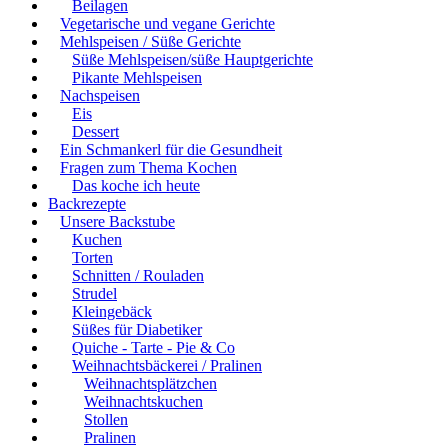
Beilagen
Vegetarische und vegane Gerichte
Mehlspeisen / Süße Gerichte
Süße Mehlspeisen/süße Hauptgerichte
Pikante Mehlspeisen
Nachspeisen
Eis
Dessert
Ein Schmankerl für die Gesundheit
Fragen zum Thema Kochen
Das koche ich heute
Backrezepte
Unsere Backstube
Kuchen
Torten
Schnitten / Rouladen
Strudel
Kleingebäck
Süßes für Diabetiker
Quiche - Tarte - Pie & Co
Weihnachtsbäckerei / Pralinen
Weihnachtsplätzchen
Weihnachtskuchen
Stollen
Pralinen