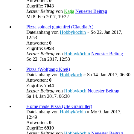
Antworten:
0
Zugriffe:
7043
Letzter Beitrag
von
Katja
Neuester Beitrag
Mi 8. Feb 2017, 19:22
Pizza spinaci glutenfrei (Claudia A)
Dateianhang
von
Hobbyköchin
» So 22. Jan 2017,
12:53
Antworten:
0
Zugriffe:
6958
Letzter Beitrag
von
Hobbyköchin
Neuester Beitrag
So 22. Jan 2017, 12:53
Pizza (Wolfgang Kreß)
Dateianhang
von
Hobbykoch
» Sa 14. Jan 2017, 06:30
Antworten:
0
Zugriffe:
7544
Letzter Beitrag
von
Hobbykoch
Neuester Beitrag
Sa 14. Jan 2017, 06:30
Home made Pizza (Ute Gramüller)
Dateianhang
von
Hobbyköchin
» Mo 9. Jan 2017,
12:49
Antworten:
0
Zugriffe:
6910
Letzter Beitrag
von
Hobbyköchin
Neuester Beitrag