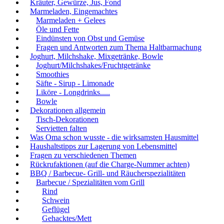
Kräuter, Gewürze, Jus, Fond
Marmeladen, Eingemachtes
Marmeladen + Gelees
Öle und Fette
Eindünsten von Obst und Gemüse
Fragen und Antworten zum Thema Haltbarmachung
Joghurt, Milchshake, Mixgetränke, Bowle
Joghurt/Milchshakes/Fruchtgetränke
Smoothies
Säfte - Sirup - Limonade
Liköre - Longdrinks.....
Bowle
Dekorationen allgemein
Tisch-Dekorationen
Servietten falten
Was Oma schon wusste - die wirksamsten Hausmittel
Haushaltstipps zur Lagerung von Lebensmittel
Fragen zu verschiedenen Themen
Rückrufaktionen (auf die Charge-Nummer achten)
BBQ / Barbecue- Grill- und Räucherspezialitäten
Barbecue / Spezialitäten vom Grill
Rind
Schwein
Geflügel
Gehacktes/Mett