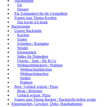
Nachspeisen
Eis
Dessert
Ein Schmankerl für die Gesundheit
Fragen zum Thema Kochen
Das koche ich heute
Backrezepte
Unsere Backstube
Kuchen
Torten
Schnitten / Rouladen
Strudel
Kleingebäck
Süßes für Diabetiker
Quiche - Tarte - Pie & Co
Weihnachtsbäckerei / Pralinen
Weihnachtsplätzchen
Weihnachtskuchen
Stollen
Pralinen
Brot / Gebäck würzig / Pizza
Brote / Brötchen
Gebäck würzig, Pizza
Fragen zum Thema Backen / Backprofis helfen weiter
Eingemachtes, Gewürze, Deko, Haushaltstipps