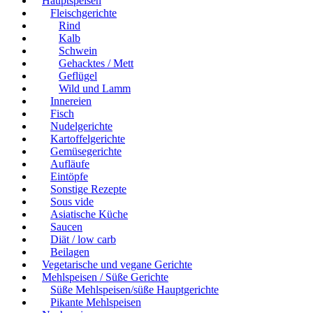
Hauptspeisen
Fleischgerichte
Rind
Kalb
Schwein
Gehacktes / Mett
Geflügel
Wild und Lamm
Innereien
Fisch
Nudelgerichte
Kartoffelgerichte
Gemüsegerichte
Aufläufe
Eintöpfe
Sonstige Rezepte
Sous vide
Asiatische Küche
Saucen
Diät / low carb
Beilagen
Vegetarische und vegane Gerichte
Mehlspeisen / Süße Gerichte
Süße Mehlspeisen/süße Hauptgerichte
Pikante Mehlspeisen