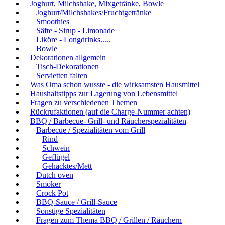
Joghurt, Milchshake, Mixgetränke, Bowle
Joghurt/Milchshakes/Fruchtgetränke
Smoothies
Säfte - Sirup - Limonade
Liköre - Longdrinks.....
Bowle
Dekorationen allgemein
Tisch-Dekorationen
Servietten falten
Was Oma schon wusste - die wirksamsten Hausmittel
Haushaltstipps zur Lagerung von Lebensmittel
Fragen zu verschiedenen Themen
Rückrufaktionen (auf die Charge-Nummer achten)
BBQ / Barbecue- Grill- und Räucherspezialitäten
Barbecue / Spezialitäten vom Grill
Rind
Schwein
Geflügel
Gehacktes/Mett
Dutch oven
Smoker
Crock Pot
BBQ-Sauce / Grill-Sauce
Sonstige Spezialitäten
Fragen zum Thema BBQ / Grillen / Räuchern