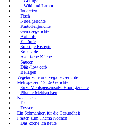
Geflügel
Wild und Lamm
Innereien
Fisch
Nudelgerichte
Kartoffelgerichte
Gemüsegerichte
Aufläufe
Eintöpfe
Sonstige Rezepte
Sous vide
Asiatische Küche
Saucen
Diät / low carb
Beilagen
Vegetarische und vegane Gerichte
Mehlspeisen / Süße Gerichte
Süße Mehlspeisen/süße Hauptgerichte
Pikante Mehlspeisen
Nachspeisen
Eis
Dessert
Ein Schmankerl für die Gesundheit
Fragen zum Thema Kochen
Das koche ich heute