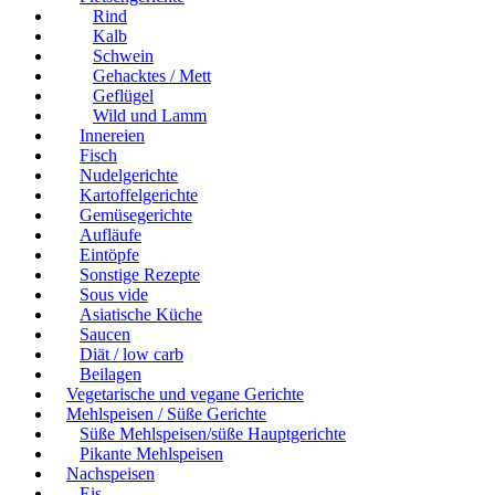
Rind
Kalb
Schwein
Gehacktes / Mett
Geflügel
Wild und Lamm
Innereien
Fisch
Nudelgerichte
Kartoffelgerichte
Gemüsegerichte
Aufläufe
Eintöpfe
Sonstige Rezepte
Sous vide
Asiatische Küche
Saucen
Diät / low carb
Beilagen
Vegetarische und vegane Gerichte
Mehlspeisen / Süße Gerichte
Süße Mehlspeisen/süße Hauptgerichte
Pikante Mehlspeisen
Nachspeisen
Eis