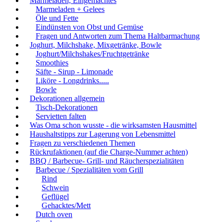
Marmeladen, Eingemachtes
Marmeladen + Gelees
Öle und Fette
Eindünsten von Obst und Gemüse
Fragen und Antworten zum Thema Haltbarmachung
Joghurt, Milchshake, Mixgetränke, Bowle
Joghurt/Milchshakes/Fruchtgetränke
Smoothies
Säfte - Sirup - Limonade
Liköre - Longdrinks.....
Bowle
Dekorationen allgemein
Tisch-Dekorationen
Servietten falten
Was Oma schon wusste - die wirksamsten Hausmittel
Haushaltstipps zur Lagerung von Lebensmittel
Fragen zu verschiedenen Themen
Rückrufaktionen (auf die Charge-Nummer achten)
BBQ / Barbecue- Grill- und Räucherspezialitäten
Barbecue / Spezialitäten vom Grill
Rind
Schwein
Geflügel
Gehacktes/Mett
Dutch oven