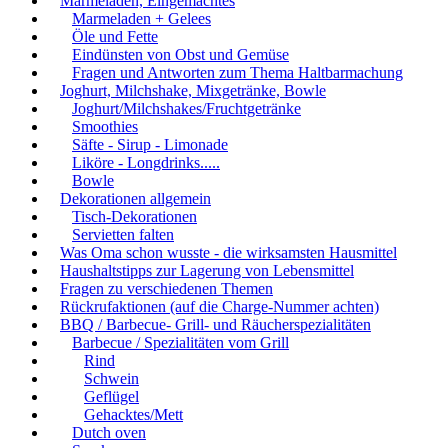
Marmeladen, Eingemachtes
Marmeladen + Gelees
Öle und Fette
Eindünsten von Obst und Gemüse
Fragen und Antworten zum Thema Haltbarmachung
Joghurt, Milchshake, Mixgetränke, Bowle
Joghurt/Milchshakes/Fruchtgetränke
Smoothies
Säfte - Sirup - Limonade
Liköre - Longdrinks.....
Bowle
Dekorationen allgemein
Tisch-Dekorationen
Servietten falten
Was Oma schon wusste - die wirksamsten Hausmittel
Haushaltstipps zur Lagerung von Lebensmittel
Fragen zu verschiedenen Themen
Rückrufaktionen (auf die Charge-Nummer achten)
BBQ / Barbecue- Grill- und Räucherspezialitäten
Barbecue / Spezialitäten vom Grill
Rind
Schwein
Geflügel
Gehacktes/Mett
Dutch oven