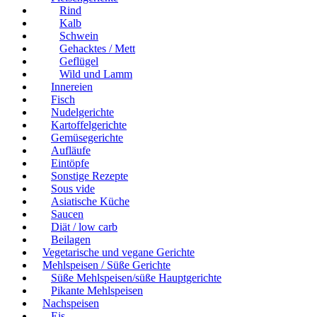
Rind
Kalb
Schwein
Gehacktes / Mett
Geflügel
Wild und Lamm
Innereien
Fisch
Nudelgerichte
Kartoffelgerichte
Gemüsegerichte
Aufläufe
Eintöpfe
Sonstige Rezepte
Sous vide
Asiatische Küche
Saucen
Diät / low carb
Beilagen
Vegetarische und vegane Gerichte
Mehlspeisen / Süße Gerichte
Süße Mehlspeisen/süße Hauptgerichte
Pikante Mehlspeisen
Nachspeisen
Eis