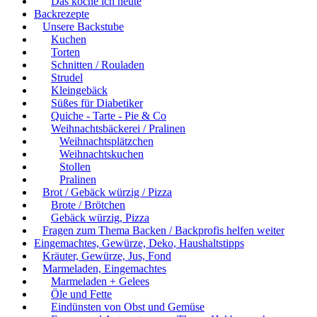
Das koche ich heute
Backrezepte
Unsere Backstube
Kuchen
Torten
Schnitten / Rouladen
Strudel
Kleingebäck
Süßes für Diabetiker
Quiche - Tarte - Pie & Co
Weihnachtsbäckerei / Pralinen
Weihnachtsplätzchen
Weihnachtskuchen
Stollen
Pralinen
Brot / Gebäck würzig / Pizza
Brote / Brötchen
Gebäck würzig, Pizza
Fragen zum Thema Backen / Backprofis helfen weiter
Eingemachtes, Gewürze, Deko, Haushaltstipps
Kräuter, Gewürze, Jus, Fond
Marmeladen, Eingemachtes
Marmeladen + Gelees
Öle und Fette
Eindünsten von Obst und Gemüse