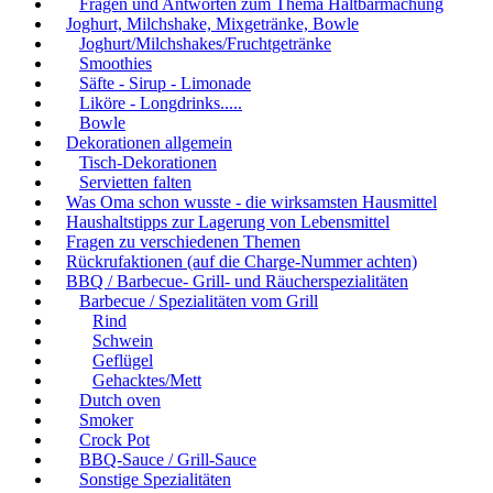
Fragen und Antworten zum Thema Haltbarmachung
Joghurt, Milchshake, Mixgetränke, Bowle
Joghurt/Milchshakes/Fruchtgetränke
Smoothies
Säfte - Sirup - Limonade
Liköre - Longdrinks.....
Bowle
Dekorationen allgemein
Tisch-Dekorationen
Servietten falten
Was Oma schon wusste - die wirksamsten Hausmittel
Haushaltstipps zur Lagerung von Lebensmittel
Fragen zu verschiedenen Themen
Rückrufaktionen (auf die Charge-Nummer achten)
BBQ / Barbecue- Grill- und Räucherspezialitäten
Barbecue / Spezialitäten vom Grill
Rind
Schwein
Geflügel
Gehacktes/Mett
Dutch oven
Smoker
Crock Pot
BBQ-Sauce / Grill-Sauce
Sonstige Spezialitäten