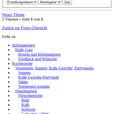
Neues Thema
5 Themen • Seite
1
von
1
Zurück zur Foren-Übersicht
Gehe zu
Informationen
Hallo Gast
Regeln und Informationen
Feedback und Wünsche
Kochrezepte
Vorspeisen, Suppen, Kalte Gerichte, Partysnacks
Suppen
Kalte Gerichte-Partyspaß
Salate
Vorspeisen sonstige
Hauptspeisen
Fleischgerichte
Rind
Kalb
Schwein
Gehacktes / Mett