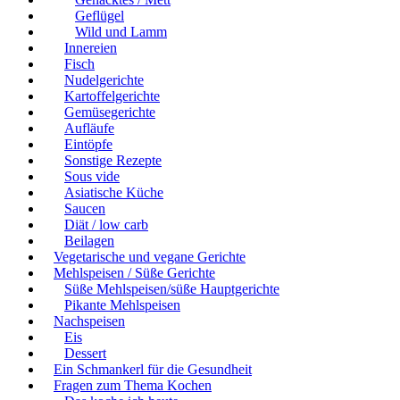
Geflügel
Wild und Lamm
Innereien
Fisch
Nudelgerichte
Kartoffelgerichte
Gemüsegerichte
Aufläufe
Eintöpfe
Sonstige Rezepte
Sous vide
Asiatische Küche
Saucen
Diät / low carb
Beilagen
Vegetarische und vegane Gerichte
Mehlspeisen / Süße Gerichte
Süße Mehlspeisen/süße Hauptgerichte
Pikante Mehlspeisen
Nachspeisen
Eis
Dessert
Ein Schmankerl für die Gesundheit
Fragen zum Thema Kochen