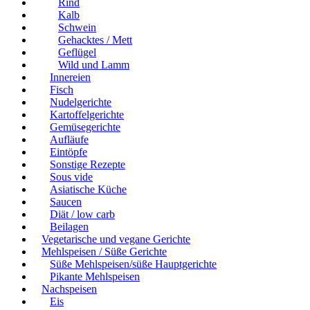
Rind
Kalb
Schwein
Gehacktes / Mett
Geflügel
Wild und Lamm
Innereien
Fisch
Nudelgerichte
Kartoffelgerichte
Gemüsegerichte
Aufläufe
Eintöpfe
Sonstige Rezepte
Sous vide
Asiatische Küche
Saucen
Diät / low carb
Beilagen
Vegetarische und vegane Gerichte
Mehlspeisen / Süße Gerichte
Süße Mehlspeisen/süße Hauptgerichte
Pikante Mehlspeisen
Nachspeisen
Eis