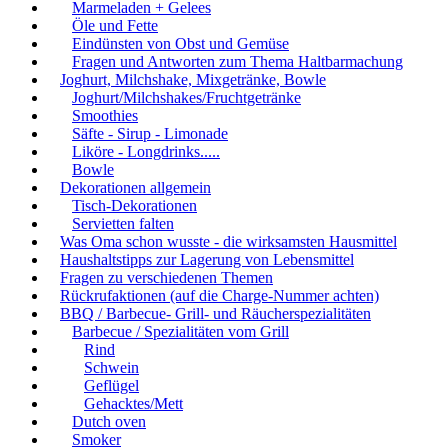
Marmeladen + Gelees
Öle und Fette
Eindünsten von Obst und Gemüse
Fragen und Antworten zum Thema Haltbarmachung
Joghurt, Milchshake, Mixgetränke, Bowle
Joghurt/Milchshakes/Fruchtgetränke
Smoothies
Säfte - Sirup - Limonade
Liköre - Longdrinks.....
Bowle
Dekorationen allgemein
Tisch-Dekorationen
Servietten falten
Was Oma schon wusste - die wirksamsten Hausmittel
Haushaltstipps zur Lagerung von Lebensmittel
Fragen zu verschiedenen Themen
Rückrufaktionen (auf die Charge-Nummer achten)
BBQ / Barbecue- Grill- und Räucherspezialitäten
Barbecue / Spezialitäten vom Grill
Rind
Schwein
Geflügel
Gehacktes/Mett
Dutch oven
Smoker