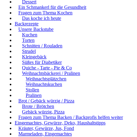
Dessert
Ein Schmankerl für die Gesundheit
Fragen zum Thema Kochen
Das koche ich heute
Backrezepte
Unsere Backstube
Kuchen
Torten
Schnitten / Rouladen
Strudel
Kleingebäck
Süßes für Diabetiker
Quiche - Tarte - Pie & Co
Weihnachtsbäckerei / Pralinen
Weihnachtsplätzchen
Weihnachtskuchen
Stollen
Pralinen
Brot / Gebäck würzig / Pizza
Brote / Brötchen
Gebäck würzig, Pizza
Fragen zum Thema Backen / Backprofis helfen weiter
Eingemachtes, Gewürze, Deko, Haushaltstipps
Kräuter, Gewürze, Jus, Fond
Marmeladen, Eingemachtes