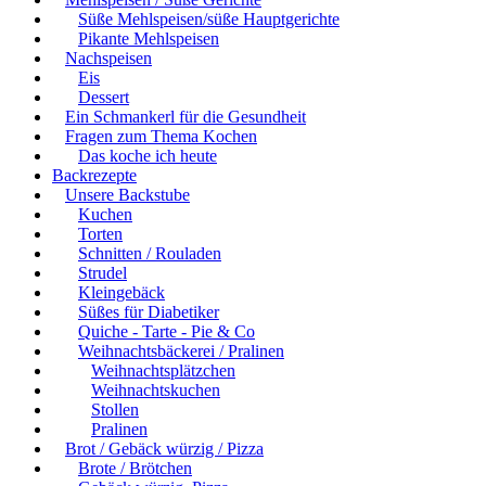
Süße Mehlspeisen/süße Hauptgerichte
Pikante Mehlspeisen
Nachspeisen
Eis
Dessert
Ein Schmankerl für die Gesundheit
Fragen zum Thema Kochen
Das koche ich heute
Backrezepte
Unsere Backstube
Kuchen
Torten
Schnitten / Rouladen
Strudel
Kleingebäck
Süßes für Diabetiker
Quiche - Tarte - Pie & Co
Weihnachtsbäckerei / Pralinen
Weihnachtsplätzchen
Weihnachtskuchen
Stollen
Pralinen
Brot / Gebäck würzig / Pizza
Brote / Brötchen