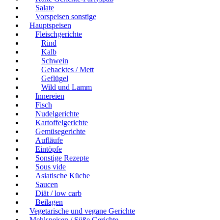
Salate
Vorspeisen sonstige
Hauptspeisen
Fleischgerichte
Rind
Kalb
Schwein
Gehacktes / Mett
Geflügel
Wild und Lamm
Innereien
Fisch
Nudelgerichte
Kartoffelgerichte
Gemüsegerichte
Aufläufe
Eintöpfe
Sonstige Rezepte
Sous vide
Asiatische Küche
Saucen
Diät / low carb
Beilagen
Vegetarische und vegane Gerichte
Mehlspeisen / Süße Gerichte