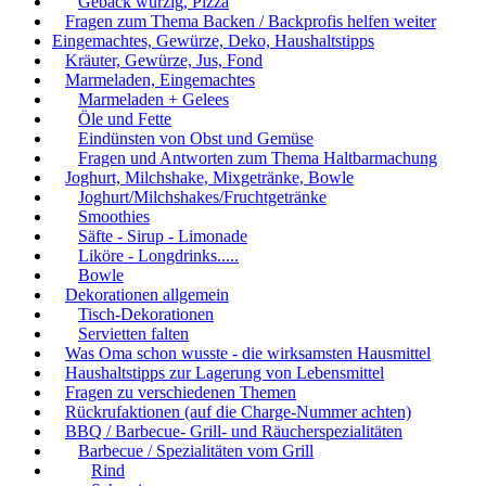
Gebäck würzig, Pizza
Fragen zum Thema Backen / Backprofis helfen weiter
Eingemachtes, Gewürze, Deko, Haushaltstipps
Kräuter, Gewürze, Jus, Fond
Marmeladen, Eingemachtes
Marmeladen + Gelees
Öle und Fette
Eindünsten von Obst und Gemüse
Fragen und Antworten zum Thema Haltbarmachung
Joghurt, Milchshake, Mixgetränke, Bowle
Joghurt/Milchshakes/Fruchtgetränke
Smoothies
Säfte - Sirup - Limonade
Liköre - Longdrinks.....
Bowle
Dekorationen allgemein
Tisch-Dekorationen
Servietten falten
Was Oma schon wusste - die wirksamsten Hausmittel
Haushaltstipps zur Lagerung von Lebensmittel
Fragen zu verschiedenen Themen
Rückrufaktionen (auf die Charge-Nummer achten)
BBQ / Barbecue- Grill- und Räucherspezialitäten
Barbecue / Spezialitäten vom Grill
Rind