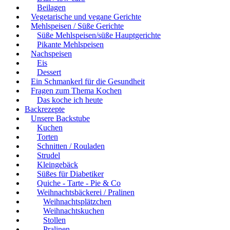
Beilagen
Vegetarische und vegane Gerichte
Mehlspeisen / Süße Gerichte
Süße Mehlspeisen/süße Hauptgerichte
Pikante Mehlspeisen
Nachspeisen
Eis
Dessert
Ein Schmankerl für die Gesundheit
Fragen zum Thema Kochen
Das koche ich heute
Backrezepte
Unsere Backstube
Kuchen
Torten
Schnitten / Rouladen
Strudel
Kleingebäck
Süßes für Diabetiker
Quiche - Tarte - Pie & Co
Weihnachtsbäckerei / Pralinen
Weihnachtsplätzchen
Weihnachtskuchen
Stollen
Pralinen