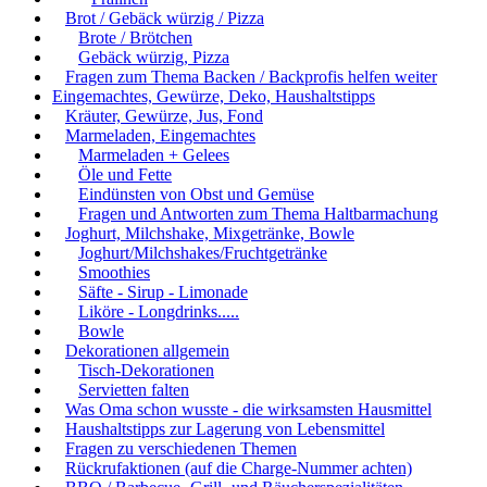
Brot / Gebäck würzig / Pizza
Brote / Brötchen
Gebäck würzig, Pizza
Fragen zum Thema Backen / Backprofis helfen weiter
Eingemachtes, Gewürze, Deko, Haushaltstipps
Kräuter, Gewürze, Jus, Fond
Marmeladen, Eingemachtes
Marmeladen + Gelees
Öle und Fette
Eindünsten von Obst und Gemüse
Fragen und Antworten zum Thema Haltbarmachung
Joghurt, Milchshake, Mixgetränke, Bowle
Joghurt/Milchshakes/Fruchtgetränke
Smoothies
Säfte - Sirup - Limonade
Liköre - Longdrinks.....
Bowle
Dekorationen allgemein
Tisch-Dekorationen
Servietten falten
Was Oma schon wusste - die wirksamsten Hausmittel
Haushaltstipps zur Lagerung von Lebensmittel
Fragen zu verschiedenen Themen
Rückrufaktionen (auf die Charge-Nummer achten)