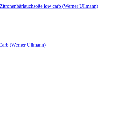
 Zitronenbärlauchsoße low carb (Werner Ullmann)
 Carb (Werner Ullmann)