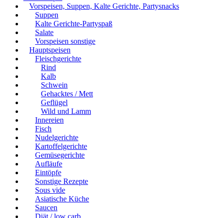
Vorspeisen, Suppen, Kalte Gerichte, Partysnacks
Suppen
Kalte Gerichte-Partyspaß
Salate
Vorspeisen sonstige
Hauptspeisen
Fleischgerichte
Rind
Kalb
Schwein
Gehacktes / Mett
Geflügel
Wild und Lamm
Innereien
Fisch
Nudelgerichte
Kartoffelgerichte
Gemüsegerichte
Aufläufe
Eintöpfe
Sonstige Rezepte
Sous vide
Asiatische Küche
Saucen
Diät / low carb