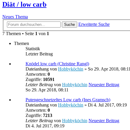
Diät / low carb
Neues Thema
Erweiterte Suche
Suche
7 Themen • Seite
1
von
1
Themen
Statistik
Letzter Beitrag
Knödel low carb (Christine Rangl)
Dateianhang
von
Hobbyköchin
» So 29. Apr 2018, 08:1
Antworten:
0
Zugriffe:
10591
Letzter Beitrag
von
Hobbyköchin
Neuester Beitrag
So 29. Apr 2018, 08:11
Putengeschnetzeltes Low carb (Ines Gramsch)
Dateianhang
von
Hobbyköchin
» Di 4. Jul 2017, 09:19
Antworten:
0
Zugriffe:
7213
Letzter Beitrag
von
Hobbyköchin
Neuester Beitrag
Di 4. Jul 2017, 09:19