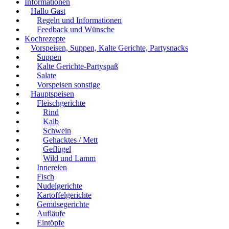
Informationen
Hallo Gast
Regeln und Informationen
Feedback und Wünsche
Kochrezepte
Vorspeisen, Suppen, Kalte Gerichte, Partysnacks
Suppen
Kalte Gerichte-Partyspaß
Salate
Vorspeisen sonstige
Hauptspeisen
Fleischgerichte
Rind
Kalb
Schwein
Gehacktes / Mett
Geflügel
Wild und Lamm
Innereien
Fisch
Nudelgerichte
Kartoffelgerichte
Gemüsegerichte
Aufläufe
Eintöpfe