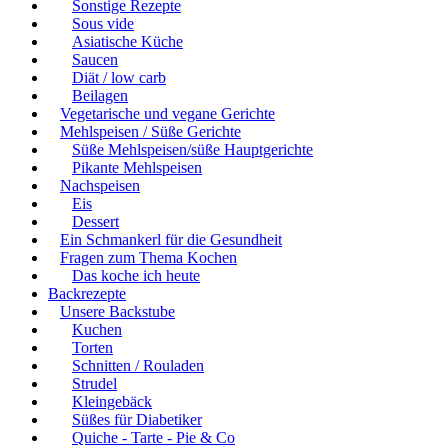
Sonstige Rezepte
Sous vide
Asiatische Küche
Saucen
Diät / low carb
Beilagen
Vegetarische und vegane Gerichte
Mehlspeisen / Süße Gerichte
Süße Mehlspeisen/süße Hauptgerichte
Pikante Mehlspeisen
Nachspeisen
Eis
Dessert
Ein Schmankerl für die Gesundheit
Fragen zum Thema Kochen
Das koche ich heute
Backrezepte
Unsere Backstube
Kuchen
Torten
Schnitten / Rouladen
Strudel
Kleingebäck
Süßes für Diabetiker
Quiche - Tarte - Pie & Co