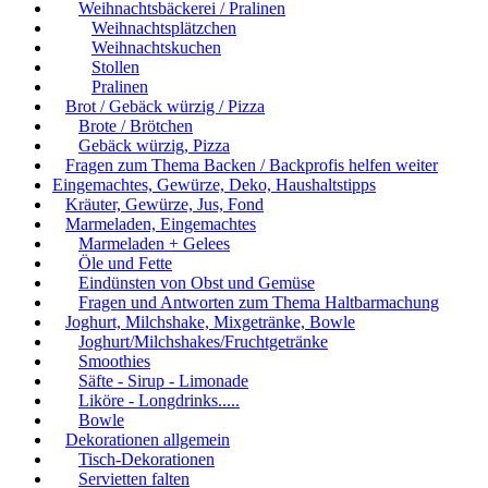
Weihnachtsbäckerei / Pralinen
Weihnachtsplätzchen
Weihnachtskuchen
Stollen
Pralinen
Brot / Gebäck würzig / Pizza
Brote / Brötchen
Gebäck würzig, Pizza
Fragen zum Thema Backen / Backprofis helfen weiter
Eingemachtes, Gewürze, Deko, Haushaltstipps
Kräuter, Gewürze, Jus, Fond
Marmeladen, Eingemachtes
Marmeladen + Gelees
Öle und Fette
Eindünsten von Obst und Gemüse
Fragen und Antworten zum Thema Haltbarmachung
Joghurt, Milchshake, Mixgetränke, Bowle
Joghurt/Milchshakes/Fruchtgetränke
Smoothies
Säfte - Sirup - Limonade
Liköre - Longdrinks.....
Bowle
Dekorationen allgemein
Tisch-Dekorationen
Servietten falten