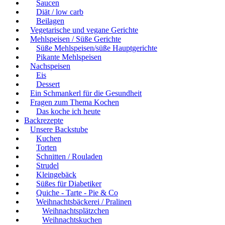
Saucen
Diät / low carb
Beilagen
Vegetarische und vegane Gerichte
Mehlspeisen / Süße Gerichte
Süße Mehlspeisen/süße Hauptgerichte
Pikante Mehlspeisen
Nachspeisen
Eis
Dessert
Ein Schmankerl für die Gesundheit
Fragen zum Thema Kochen
Das koche ich heute
Backrezepte
Unsere Backstube
Kuchen
Torten
Schnitten / Rouladen
Strudel
Kleingebäck
Süßes für Diabetiker
Quiche - Tarte - Pie & Co
Weihnachtsbäckerei / Pralinen
Weihnachtsplätzchen
Weihnachtskuchen