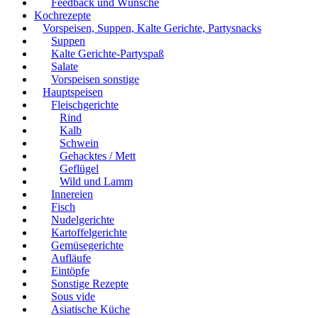
Feedback und Wünsche
Kochrezepte
Vorspeisen, Suppen, Kalte Gerichte, Partysnacks
Suppen
Kalte Gerichte-Partyspaß
Salate
Vorspeisen sonstige
Hauptspeisen
Fleischgerichte
Rind
Kalb
Schwein
Gehacktes / Mett
Geflügel
Wild und Lamm
Innereien
Fisch
Nudelgerichte
Kartoffelgerichte
Gemüsegerichte
Aufläufe
Eintöpfe
Sonstige Rezepte
Sous vide
Asiatische Küche