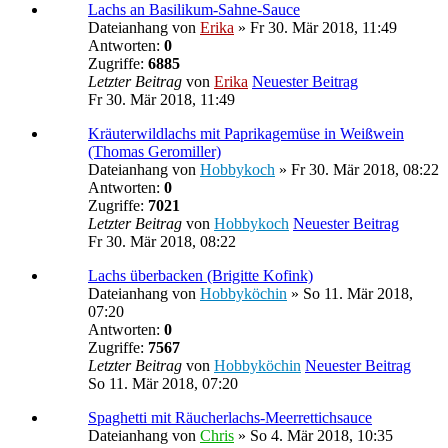
Lachs an Basilikum-Sahne-Sauce
Dateianhang
von
Erika
» Fr 30. Mär 2018, 11:49
Antworten:
0
Zugriffe:
6885
Letzter Beitrag
von
Erika
Neuester Beitrag
Fr 30. Mär 2018, 11:49
Kräuterwildlachs mit Paprikagemüse in Weißwein
(Thomas Geromiller)
Dateianhang
von
Hobbykoch
» Fr 30. Mär 2018, 08:22
Antworten:
0
Zugriffe:
7021
Letzter Beitrag
von
Hobbykoch
Neuester Beitrag
Fr 30. Mär 2018, 08:22
Lachs überbacken (Brigitte Kofink)
Dateianhang
von
Hobbyköchin
» So 11. Mär 2018,
07:20
Antworten:
0
Zugriffe:
7567
Letzter Beitrag
von
Hobbyköchin
Neuester Beitrag
So 11. Mär 2018, 07:20
Spaghetti mit Räucherlachs-Meerrettichsauce
Dateianhang
von
Chris
» So 4. Mär 2018, 10:35