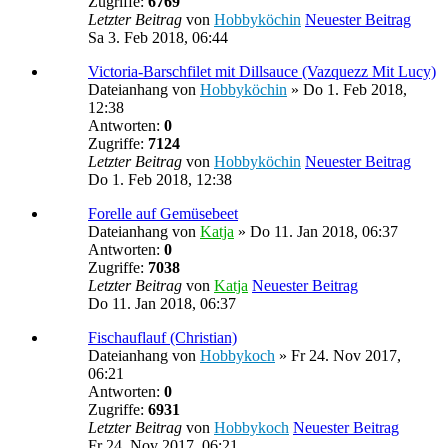
Zugriffe:
6769
Letzter Beitrag
von
Hobbyköchin
Neuester Beitrag
Sa 3. Feb 2018, 06:44
Victoria-Barschfilet mit Dillsauce (Vazquezz Mit Lucy‎)
Dateianhang
von
Hobbyköchin
» Do 1. Feb 2018,
12:38
Antworten:
0
Zugriffe:
7124
Letzter Beitrag
von
Hobbyköchin
Neuester Beitrag
Do 1. Feb 2018, 12:38
Forelle auf Gemüsebeet
Dateianhang
von
Katja
» Do 11. Jan 2018, 06:37
Antworten:
0
Zugriffe:
7038
Letzter Beitrag
von
Katja
Neuester Beitrag
Do 11. Jan 2018, 06:37
Fischauflauf (Christian)
Dateianhang
von
Hobbykoch
» Fr 24. Nov 2017,
06:21
Antworten:
0
Zugriffe:
6931
Letzter Beitrag
von
Hobbykoch
Neuester Beitrag
Fr 24. Nov 2017, 06:21