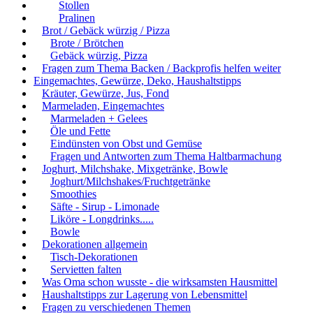
Stollen
Pralinen
Brot / Gebäck würzig / Pizza
Brote / Brötchen
Gebäck würzig, Pizza
Fragen zum Thema Backen / Backprofis helfen weiter
Eingemachtes, Gewürze, Deko, Haushaltstipps
Kräuter, Gewürze, Jus, Fond
Marmeladen, Eingemachtes
Marmeladen + Gelees
Öle und Fette
Eindünsten von Obst und Gemüse
Fragen und Antworten zum Thema Haltbarmachung
Joghurt, Milchshake, Mixgetränke, Bowle
Joghurt/Milchshakes/Fruchtgetränke
Smoothies
Säfte - Sirup - Limonade
Liköre - Longdrinks.....
Bowle
Dekorationen allgemein
Tisch-Dekorationen
Servietten falten
Was Oma schon wusste - die wirksamsten Hausmittel
Haushaltstipps zur Lagerung von Lebensmittel
Fragen zu verschiedenen Themen