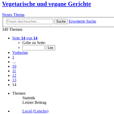
Vegetarische und vegane Gerichte
Neues Thema
Erweiterte Suche
Suche
349 Themen
Seite
14
von
14
Gehe zu Seite:
Vorherige
1
…
10
11
12
13
14
Themen
Statistik
Letzter Beitrag
Lecsó (Letscho)