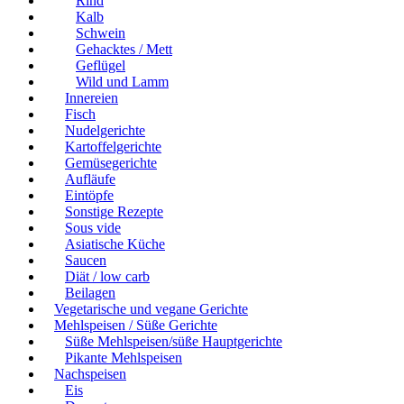
Rind
Kalb
Schwein
Gehacktes / Mett
Geflügel
Wild und Lamm
Innereien
Fisch
Nudelgerichte
Kartoffelgerichte
Gemüsegerichte
Aufläufe
Eintöpfe
Sonstige Rezepte
Sous vide
Asiatische Küche
Saucen
Diät / low carb
Beilagen
Vegetarische und vegane Gerichte
Mehlspeisen / Süße Gerichte
Süße Mehlspeisen/süße Hauptgerichte
Pikante Mehlspeisen
Nachspeisen
Eis