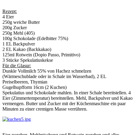
Rezept:
4 Eier
250g weiche Butter
200g Zucker
250g Mehl (405)
100g Schokolade (Edelbitter 75%)
1 EL Backpulver
2 EL Kakao (Backkakao)
125ml Rotwein (Dopio Passo, Primitivo)
3 Stücke Spekulatiuskekse
Für die Glasur:
Dunkle Vollmilch 55% von Hachez schmelzen
(Wärmeschublade oder in Schale im Wasserbad), 2 EL
Preiselbeeren, Thymian
Gugelhupfform 16cm (2 Kuchen)
Spekulatius und Schokolade mahlen. In einer Schale bereitstellen. 4
Eier (Zimmertemperatur) bereitstellen. Mehl, Backpulver und Kakao
vermengen. Butter und Zucker mit der Küchenmaschine ein paar
Minuten zu einer cremigen Masse verrühren.
Eier zugeben. Mehlmischung und Rotwein zugeben und alles