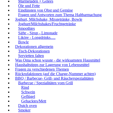
Marmeladen + Gelees
Öle und Fette
Eindünsten von Obst und Gemüse
Fragen und Antworten zum Thema Haltbarmachung
Joghurt, Milchshake, Mixgetränke, Bowle
Joghurt/Milchshakes/Fruchtgetränke
Smoothies
Säfte - Sirup - Limonade
Liköre - Longdrinks.....
Bowle
Dekorationen allgemein
Tisch-Dekorationen
Servietten falten
Was Oma schon wusste - die wirksamsten Hausmittel
Haushaltstipps zur Lagerung von Lebensmittel
Fragen zu verschiedenen Themen
Rückrufaktionen (auf die Charge-Nummer achten)
BBQ / Barbecue- Grill- und Räucherspezialitäten
Barbecue / Spezialitäten vom Grill
Rind
Schwein
Geflügel
Gehacktes/Mett
Dutch oven
Smoker