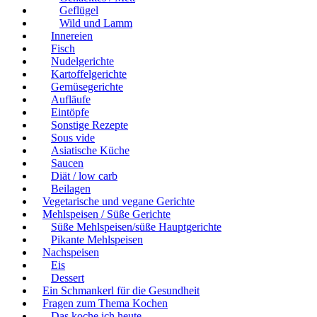
Geflügel
Wild und Lamm
Innereien
Fisch
Nudelgerichte
Kartoffelgerichte
Gemüsegerichte
Aufläufe
Eintöpfe
Sonstige Rezepte
Sous vide
Asiatische Küche
Saucen
Diät / low carb
Beilagen
Vegetarische und vegane Gerichte
Mehlspeisen / Süße Gerichte
Süße Mehlspeisen/süße Hauptgerichte
Pikante Mehlspeisen
Nachspeisen
Eis
Dessert
Ein Schmankerl für die Gesundheit
Fragen zum Thema Kochen
Das koche ich heute