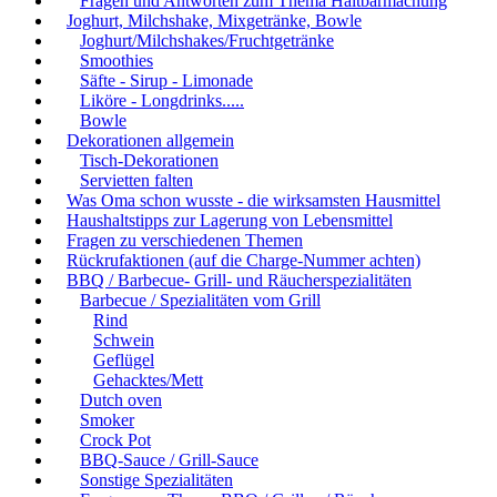
Fragen und Antworten zum Thema Haltbarmachung
Joghurt, Milchshake, Mixgetränke, Bowle
Joghurt/Milchshakes/Fruchtgetränke
Smoothies
Säfte - Sirup - Limonade
Liköre - Longdrinks.....
Bowle
Dekorationen allgemein
Tisch-Dekorationen
Servietten falten
Was Oma schon wusste - die wirksamsten Hausmittel
Haushaltstipps zur Lagerung von Lebensmittel
Fragen zu verschiedenen Themen
Rückrufaktionen (auf die Charge-Nummer achten)
BBQ / Barbecue- Grill- und Räucherspezialitäten
Barbecue / Spezialitäten vom Grill
Rind
Schwein
Geflügel
Gehacktes/Mett
Dutch oven
Smoker
Crock Pot
BBQ-Sauce / Grill-Sauce
Sonstige Spezialitäten