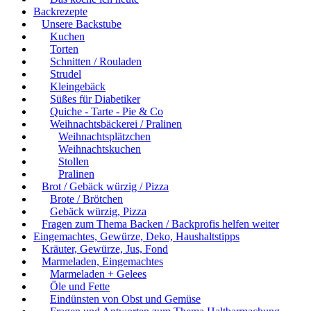
Backrezepte
Unsere Backstube
Kuchen
Torten
Schnitten / Rouladen
Strudel
Kleingebäck
Süßes für Diabetiker
Quiche - Tarte - Pie & Co
Weihnachtsbäckerei / Pralinen
Weihnachtsplätzchen
Weihnachtskuchen
Stollen
Pralinen
Brot / Gebäck würzig / Pizza
Brote / Brötchen
Gebäck würzig, Pizza
Fragen zum Thema Backen / Backprofis helfen weiter
Eingemachtes, Gewürze, Deko, Haushaltstipps
Kräuter, Gewürze, Jus, Fond
Marmeladen, Eingemachtes
Marmeladen + Gelees
Öle und Fette
Eindünsten von Obst und Gemüse