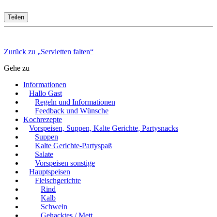
Teilen
Zurück zu „Servietten falten“
Gehe zu
Informationen
Hallo Gast
Regeln und Informationen
Feedback und Wünsche
Kochrezepte
Vorspeisen, Suppen, Kalte Gerichte, Partysnacks
Suppen
Kalte Gerichte-Partyspaß
Salate
Vorspeisen sonstige
Hauptspeisen
Fleischgerichte
Rind
Kalb
Schwein
Gehacktes / Mett