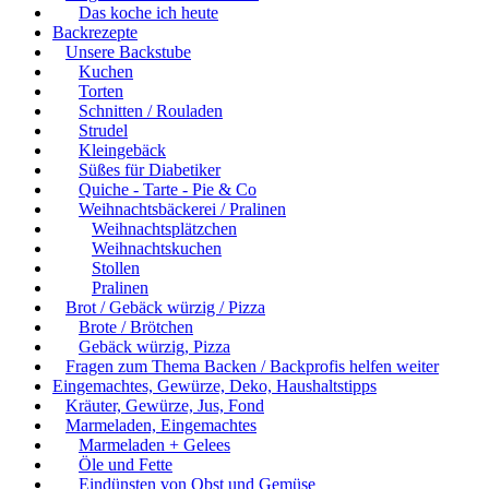
Das koche ich heute
Backrezepte
Unsere Backstube
Kuchen
Torten
Schnitten / Rouladen
Strudel
Kleingebäck
Süßes für Diabetiker
Quiche - Tarte - Pie & Co
Weihnachtsbäckerei / Pralinen
Weihnachtsplätzchen
Weihnachtskuchen
Stollen
Pralinen
Brot / Gebäck würzig / Pizza
Brote / Brötchen
Gebäck würzig, Pizza
Fragen zum Thema Backen / Backprofis helfen weiter
Eingemachtes, Gewürze, Deko, Haushaltstipps
Kräuter, Gewürze, Jus, Fond
Marmeladen, Eingemachtes
Marmeladen + Gelees
Öle und Fette
Eindünsten von Obst und Gemüse