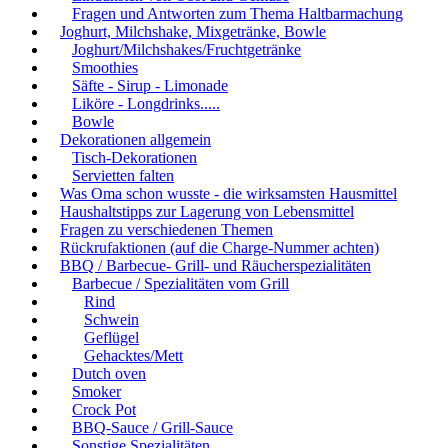
Fragen und Antworten zum Thema Haltbarmachung
Joghurt, Milchshake, Mixgetränke, Bowle
Joghurt/Milchshakes/Fruchtgetränke
Smoothies
Säfte - Sirup - Limonade
Liköre - Longdrinks.....
Bowle
Dekorationen allgemein
Tisch-Dekorationen
Servietten falten
Was Oma schon wusste - die wirksamsten Hausmittel
Haushaltstipps zur Lagerung von Lebensmittel
Fragen zu verschiedenen Themen
Rückrufaktionen (auf die Charge-Nummer achten)
BBQ / Barbecue- Grill- und Räucherspezialitäten
Barbecue / Spezialitäten vom Grill
Rind
Schwein
Geflügel
Gehacktes/Mett
Dutch oven
Smoker
Crock Pot
BBQ-Sauce / Grill-Sauce
Sonstige Spezialitäten