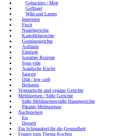
Gehacktes / Mett
Geflügel
Wild und Lamm
Innereien
Fisch
Nudelgerichte
Kartoffelgerichte
Gemüsegerichte
Aufläufe
Eintöpfe
Sonstige Rezepte
Sous vide
Asiatische Küche
Saucen
Diät / low carb
Beilagen
Vegetarische und vegane Gerichte
Mehlspeisen / Süße Gerichte
Süße Mehlspeisen/süße Hauptgerichte
Pikante Mehlspeisen
Nachspeisen
Eis
Dessert
Ein Schmankerl für die Gesundheit
Fragen zum Thema Kochen