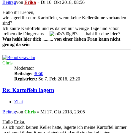
Beitrag
von
Erika
»
Di 16. Okt 2018, 08:56
Hallo ihr Lieben,
wie lagert ihr eure Kartoffeln, wenn keine Kellerräume vorhanden
sind?
Ich kaufe Kartoffeln und es dauert nur wenige Tage und schon
treiben die Dinger aus....
..... habt ihr eine Idee?
Was heißt hier dick ......... von einer lieben Frau kann nicht
genug da sein
Chris
Moderator
Beiträge:
3060
Registriert:
So 7. Feb 2016, 23:20
Re: Kartoffeln lagern
Zitat
Beitrag
von
Chris
»
Mi 17. Okt 2018, 23:05
Hallo Erika,
als ich noch keinen Keller hatte, lagerte ich meine Kartoffel immer
in einem kühlen Raum, abgedeckt, damit sie dunkel lagen.