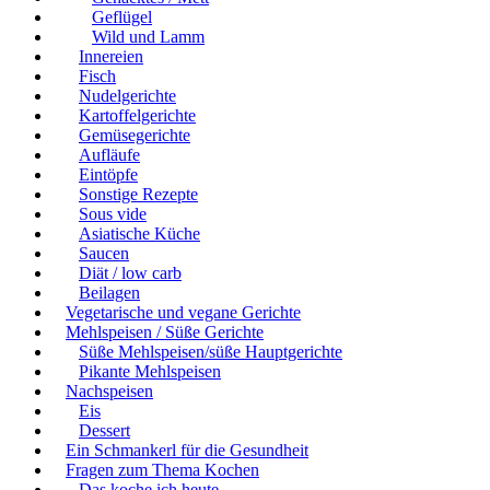
Geflügel
Wild und Lamm
Innereien
Fisch
Nudelgerichte
Kartoffelgerichte
Gemüsegerichte
Aufläufe
Eintöpfe
Sonstige Rezepte
Sous vide
Asiatische Küche
Saucen
Diät / low carb
Beilagen
Vegetarische und vegane Gerichte
Mehlspeisen / Süße Gerichte
Süße Mehlspeisen/süße Hauptgerichte
Pikante Mehlspeisen
Nachspeisen
Eis
Dessert
Ein Schmankerl für die Gesundheit
Fragen zum Thema Kochen
Das koche ich heute