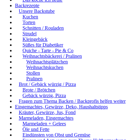
Backrezepte
Unsere Backstube
Kuchen
Torten
Schnitten / Rouladen
Strudel
Kleingebäck
Süßes für Diabetiker
Quiche - Tarte - Pie & Co
Weihnachtsbäckerei / Pralinen
Weihnachtsplätzchen
Weihnachtskuchen
Stollen
Pralinen
Brot / Gebäck würzig / Pizza
Brote / Brötchen
Gebäck würzig, Pizza
Fragen zum Thema Backen / Backprofis helfen weiter
Eingemachtes, Gewürze, Deko, Haushaltstipps
Kräuter, Gewürze, Jus, Fond
Marmeladen, Eingemachtes
Marmeladen + Gelees
Öle und Fette
Eindünsten von Obst und Gemüse