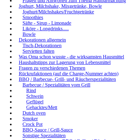
Fragen und Antworten zum Thema Haltbarmachung
Joghurt, Milchshake, Mixgetränke, Bowle
Joghurt/Milchshakes/Fruchtgetränke
Smoothies
Säfte - Sirup - Limonade
Liköre - Longdrinks.....
Bowle
Dekorationen allgemein
Tisch-Dekorationen
Servietten falten
Was Oma schon wusste - die wirksamsten Hausmittel
Haushaltstipps zur Lagerung von Lebensmittel
Fragen zu verschiedenen Themen
Rückrufaktionen (auf die Charge-Nummer achten)
BBQ / Barbecue- Grill- und Räucherspezialitäten
Barbecue / Spezialitäten vom Grill
Rind
Schwein
Geflügel
Gehacktes/Mett
Dutch oven
Smoker
Crock Pot
BBQ-Sauce / Grill-Sauce
Sonstige Spezialitäten