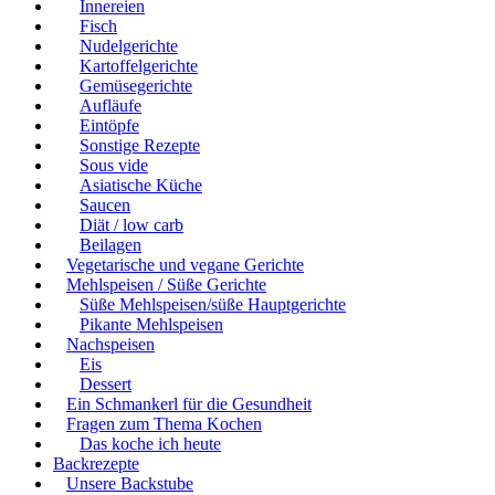
Innereien
Fisch
Nudelgerichte
Kartoffelgerichte
Gemüsegerichte
Aufläufe
Eintöpfe
Sonstige Rezepte
Sous vide
Asiatische Küche
Saucen
Diät / low carb
Beilagen
Vegetarische und vegane Gerichte
Mehlspeisen / Süße Gerichte
Süße Mehlspeisen/süße Hauptgerichte
Pikante Mehlspeisen
Nachspeisen
Eis
Dessert
Ein Schmankerl für die Gesundheit
Fragen zum Thema Kochen
Das koche ich heute
Backrezepte
Unsere Backstube