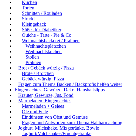
Kuchen
Torten
Schnitten / Rouladen
Strudel
Kleingebäck
Süßes für Diabetiker
Quiche - Tarte - Pie & Co
Weihnachtsbäckerei / Pralinen
Weihnachtsplätzchen
Weihnachtskuchen
Stollen
Pralinen
Brot / Gebäck würzig / Pizza
Brote / Brötchen
Gebäck würzig, Pizza
Fragen zum Thema Backen / Backprofis helfen weiter
Eingemachtes, Gewürze, Deko, Haushaltstipps
Kräuter, Gewürze, Jus, Fond
Marmeladen, Eingemachtes
Marmeladen + Gelees
Öle und Fette
Eindünsten von Obst und Gemüse
Fragen und Antworten zum Thema Haltbarmachung
Joghurt, Milchshake, Mixgetränke, Bowle
Joghurt/Milchshakes/Fruchtgetränke