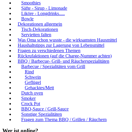
Smoothies
Säfte - Sirup - Limonade
Liköre - Longdrinks.....
Bowle
Dekorationen allgemein
Tisch-Dekorationen
Servietten falten
Was Oma schon wusste - die wirksamsten Hausmittel
Haushaltstipps zur Lagerung von Lebensmittel
Fragen zu verschiedenen Themen
Rückrufaktionen (auf die Charge-Nummer achten)
BBQ / Barbecue- Grill- und Räucherspezialitäten
Barbecue / Spezialitäten vom Grill
Rind
Schwein
Geflügel
Gehacktes/Mett
Dutch oven
Smoker
Crock Pot
BBQ-Sauce / Grill-Sauce
Sonstige Spezialitäten
Fragen zum Thema BBQ / Grillen / Räuchern
Wer ist online?