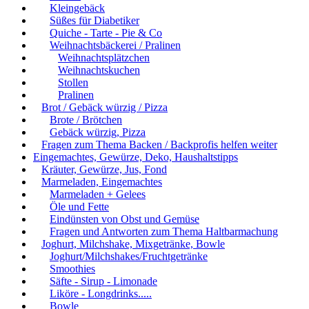
Kleingebäck
Süßes für Diabetiker
Quiche - Tarte - Pie & Co
Weihnachtsbäckerei / Pralinen
Weihnachtsplätzchen
Weihnachtskuchen
Stollen
Pralinen
Brot / Gebäck würzig / Pizza
Brote / Brötchen
Gebäck würzig, Pizza
Fragen zum Thema Backen / Backprofis helfen weiter
Eingemachtes, Gewürze, Deko, Haushaltstipps
Kräuter, Gewürze, Jus, Fond
Marmeladen, Eingemachtes
Marmeladen + Gelees
Öle und Fette
Eindünsten von Obst und Gemüse
Fragen und Antworten zum Thema Haltbarmachung
Joghurt, Milchshake, Mixgetränke, Bowle
Joghurt/Milchshakes/Fruchtgetränke
Smoothies
Säfte - Sirup - Limonade
Liköre - Longdrinks.....
Bowle