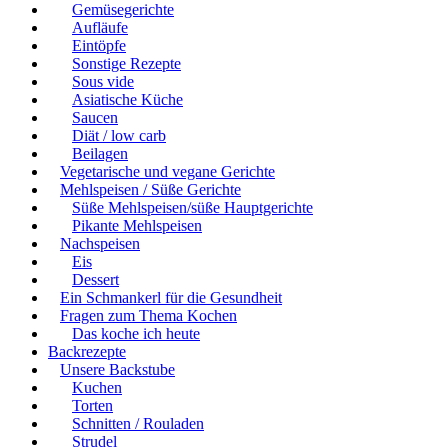
Gemüsegerichte
Aufläufe
Eintöpfe
Sonstige Rezepte
Sous vide
Asiatische Küche
Saucen
Diät / low carb
Beilagen
Vegetarische und vegane Gerichte
Mehlspeisen / Süße Gerichte
Süße Mehlspeisen/süße Hauptgerichte
Pikante Mehlspeisen
Nachspeisen
Eis
Dessert
Ein Schmankerl für die Gesundheit
Fragen zum Thema Kochen
Das koche ich heute
Backrezepte
Unsere Backstube
Kuchen
Torten
Schnitten / Rouladen
Strudel