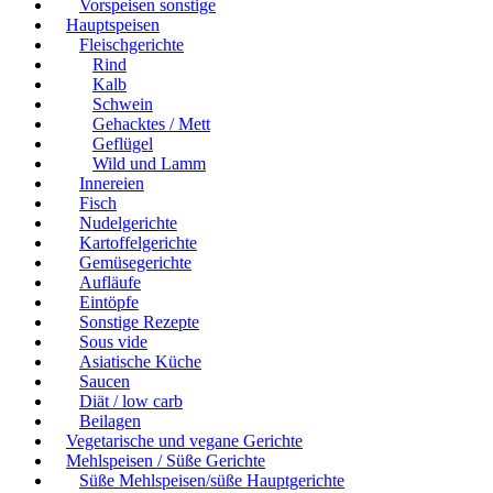
Vorspeisen sonstige
Hauptspeisen
Fleischgerichte
Rind
Kalb
Schwein
Gehacktes / Mett
Geflügel
Wild und Lamm
Innereien
Fisch
Nudelgerichte
Kartoffelgerichte
Gemüsegerichte
Aufläufe
Eintöpfe
Sonstige Rezepte
Sous vide
Asiatische Küche
Saucen
Diät / low carb
Beilagen
Vegetarische und vegane Gerichte
Mehlspeisen / Süße Gerichte
Süße Mehlspeisen/süße Hauptgerichte