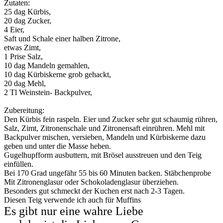
Zutaten:
25 dag Kürbis,
20 dag Zucker,
4 Eier,
Saft und Schale einer halben Zitrone,
etwas Zimt,
1 Prise Salz,
10 dag Mandeln gemahlen,
10 dag Kürbiskerne grob gehackt,
20 dag Mehl,
2 Tl Weinstein- Backpulver,
Zubereitung:
Den Kürbis fein raspeln. Eier und Zucker sehr gut schaumig rühren,
Salz, Zimt, Zitronenschale und Zitronensaft einrühren. Mehl mit
Backpulver mischen, versieben, Mandeln und Kürbiskerne dazu
geben und unter die Masse heben.
Gugelhupfform ausbuttern, mit Brösel ausstreuen und den Teig
einfüllen.
Bei 170 Grad ungefähr 55 bis 60 Minuten backen. Stäbchenprobe
Mit Zitronenglasur oder Schokoladenglasur überziehen.
Besonders gut schmeckt der Kuchen erst nach 2-3 Tagen.
Diesen Teig verwende ich auch für Muffins
Es gibt nur eine wahre Liebe