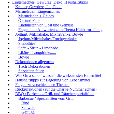
Eingemachtes, Gewürze, Deko, Haushaltstipps
Kräuter, Gewürze, Jus, Fond
Marmeladen, Eingemachtes
Marmeladen + Gelees
Öle und Fette
Eindünsten von Obst und Gemüse
Fragen und Antworten zum Thema Haltbarmachung
Joghurt, Milchshake, Mixgetränke, Bowle
Joghurt/Milchshakes/Fruchtgetränke
Smoothies
Säfte - Sirup - Limonade
Liköre - Longdrinks.....
Bowle
Dekorationen allgemein
Tisch-Dekorationen
Servietten falten
Was Oma schon wusste - die wirksamsten Hausmittel
Haushaltstipps zur Lagerung von Lebensmittel
Fragen zu verschiedenen Themen
Rückrufaktionen (auf die Charge-Nummer achten)
BBQ / Barbecue- Grill- und Räucherspezialitäten
Barbecue / Spezialitäten vom Grill
Rind
Schwein
Geflügel