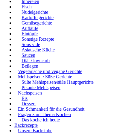
Innereien
Fisch
Nudelgerichte
Kartoffelgerichte
Gemüsegerichte
Aufläufe
Eintöpfe
Sonstige Rezepte
Sous vide
Asiatische Küche
Saucen
Diät / low carb
Beilagen
Vegetarische und vegane Gerichte
Mehlspeisen / Süße Gerichte
Süße Mehlspeisen/süße Hauptgerichte
Pikante Mehlspeisen
Nachspeisen
Eis
Dessert
Ein Schmankerl für die Gesundheit
Fragen zum Thema Kochen
Das koche ich heute
Backrezepte
Unsere Backstube