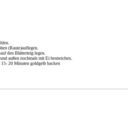
ühlen.
 oben (Raute)auflegen.
uf den Blätterteig legen.
n und außen nochmals mit Ei bestreichen.
. 15- 20 Minuten goldgelb backen