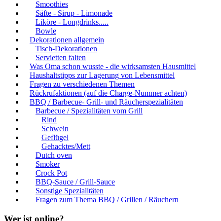
Smoothies
Säfte - Sirup - Limonade
Liköre - Longdrinks.....
Bowle
Dekorationen allgemein
Tisch-Dekorationen
Servietten falten
Was Oma schon wusste - die wirksamsten Hausmittel
Haushaltstipps zur Lagerung von Lebensmittel
Fragen zu verschiedenen Themen
Rückrufaktionen (auf die Charge-Nummer achten)
BBQ / Barbecue- Grill- und Räucherspezialitäten
Barbecue / Spezialitäten vom Grill
Rind
Schwein
Geflügel
Gehacktes/Mett
Dutch oven
Smoker
Crock Pot
BBQ-Sauce / Grill-Sauce
Sonstige Spezialitäten
Fragen zum Thema BBQ / Grillen / Räuchern
Wer ist online?