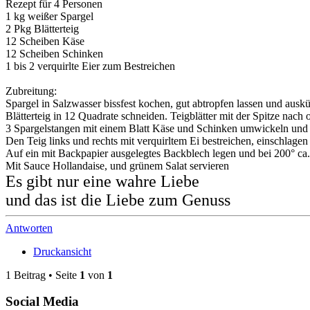
Rezept für 4 Personen
1 kg weißer Spargel
2 Pkg Blätterteig
12 Scheiben Käse
12 Scheiben Schinken
1 bis 2 verquirlte Eier zum Bestreichen
Zubreitung:
Spargel in Salzwasser bissfest kochen, gut abtropfen lassen und ausk
Blätterteig in 12 Quadrate schneiden. Teigblätter mit der Spitze nach
3 Spargelstangen mit einem Blatt Käse und Schinken umwickeln und a
Den Teig links und rechts mit verquirltem Ei bestreichen, einschlage
Auf ein mit Backpapier ausgelegtes Backblech legen und bei 200° ca
Mit Sauce Hollandaise, und grünem Salat servieren
Es gibt nur eine wahre Liebe
und das ist die Liebe zum Genuss
Antworten
Druckansicht
1 Beitrag • Seite
1
von
1
Social Media