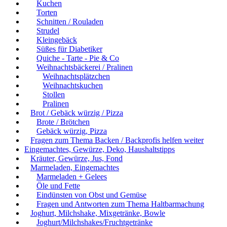
Kuchen
Torten
Schnitten / Rouladen
Strudel
Kleingebäck
Süßes für Diabetiker
Quiche - Tarte - Pie & Co
Weihnachtsbäckerei / Pralinen
Weihnachtsplätzchen
Weihnachtskuchen
Stollen
Pralinen
Brot / Gebäck würzig / Pizza
Brote / Brötchen
Gebäck würzig, Pizza
Fragen zum Thema Backen / Backprofis helfen weiter
Eingemachtes, Gewürze, Deko, Haushaltstipps
Kräuter, Gewürze, Jus, Fond
Marmeladen, Eingemachtes
Marmeladen + Gelees
Öle und Fette
Eindünsten von Obst und Gemüse
Fragen und Antworten zum Thema Haltbarmachung
Joghurt, Milchshake, Mixgetränke, Bowle
Joghurt/Milchshakes/Fruchtgetränke