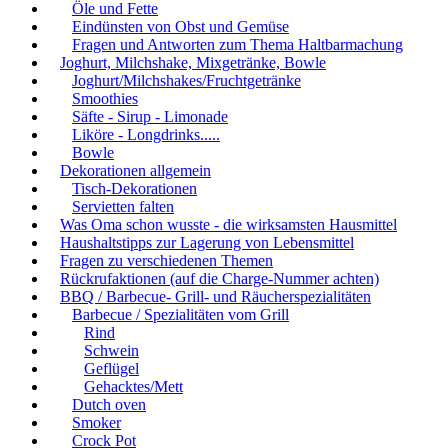
Öle und Fette
Eindünsten von Obst und Gemüse
Fragen und Antworten zum Thema Haltbarmachung
Joghurt, Milchshake, Mixgetränke, Bowle
Joghurt/Milchshakes/Fruchtgetränke
Smoothies
Säfte - Sirup - Limonade
Liköre - Longdrinks.....
Bowle
Dekorationen allgemein
Tisch-Dekorationen
Servietten falten
Was Oma schon wusste - die wirksamsten Hausmittel
Haushaltstipps zur Lagerung von Lebensmittel
Fragen zu verschiedenen Themen
Rückrufaktionen (auf die Charge-Nummer achten)
BBQ / Barbecue- Grill- und Räucherspezialitäten
Barbecue / Spezialitäten vom Grill
Rind
Schwein
Geflügel
Gehacktes/Mett
Dutch oven
Smoker
Crock Pot