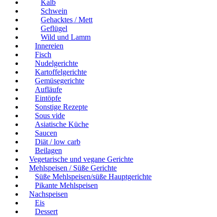
Kalb
Schwein
Gehacktes / Mett
Geflügel
Wild und Lamm
Innereien
Fisch
Nudelgerichte
Kartoffelgerichte
Gemüsegerichte
Aufläufe
Eintöpfe
Sonstige Rezepte
Sous vide
Asiatische Küche
Saucen
Diät / low carb
Beilagen
Vegetarische und vegane Gerichte
Mehlspeisen / Süße Gerichte
Süße Mehlspeisen/süße Hauptgerichte
Pikante Mehlspeisen
Nachspeisen
Eis
Dessert