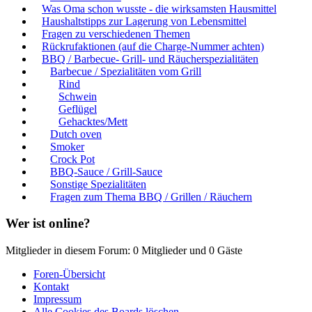
Was Oma schon wusste - die wirksamsten Hausmittel
Haushaltstipps zur Lagerung von Lebensmittel
Fragen zu verschiedenen Themen
Rückrufaktionen (auf die Charge-Nummer achten)
BBQ / Barbecue- Grill- und Räucherspezialitäten
Barbecue / Spezialitäten vom Grill
Rind
Schwein
Geflügel
Gehacktes/Mett
Dutch oven
Smoker
Crock Pot
BBQ-Sauce / Grill-Sauce
Sonstige Spezialitäten
Fragen zum Thema BBQ / Grillen / Räuchern
Wer ist online?
Mitglieder in diesem Forum: 0 Mitglieder und 0 Gäste
Foren-Übersicht
Kontakt
Impressum
Alle Cookies des Boards löschen