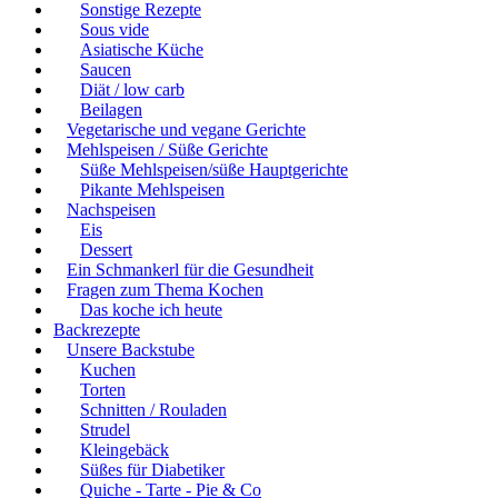
Sonstige Rezepte
Sous vide
Asiatische Küche
Saucen
Diät / low carb
Beilagen
Vegetarische und vegane Gerichte
Mehlspeisen / Süße Gerichte
Süße Mehlspeisen/süße Hauptgerichte
Pikante Mehlspeisen
Nachspeisen
Eis
Dessert
Ein Schmankerl für die Gesundheit
Fragen zum Thema Kochen
Das koche ich heute
Backrezepte
Unsere Backstube
Kuchen
Torten
Schnitten / Rouladen
Strudel
Kleingebäck
Süßes für Diabetiker
Quiche - Tarte - Pie & Co