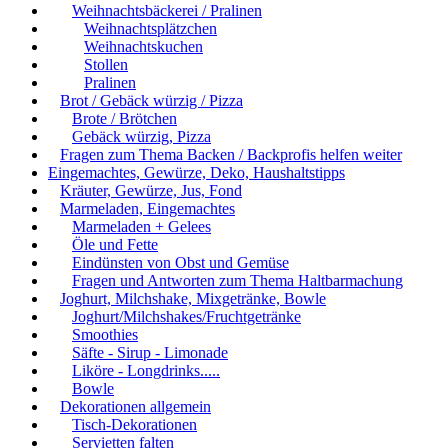
Weihnachtsbäckerei / Pralinen
Weihnachtsplätzchen
Weihnachtskuchen
Stollen
Pralinen
Brot / Gebäck würzig / Pizza
Brote / Brötchen
Gebäck würzig, Pizza
Fragen zum Thema Backen / Backprofis helfen weiter
Eingemachtes, Gewürze, Deko, Haushaltstipps
Kräuter, Gewürze, Jus, Fond
Marmeladen, Eingemachtes
Marmeladen + Gelees
Öle und Fette
Eindünsten von Obst und Gemüse
Fragen und Antworten zum Thema Haltbarmachung
Joghurt, Milchshake, Mixgetränke, Bowle
Joghurt/Milchshakes/Fruchtgetränke
Smoothies
Säfte - Sirup - Limonade
Liköre - Longdrinks.....
Bowle
Dekorationen allgemein
Tisch-Dekorationen
Servietten falten