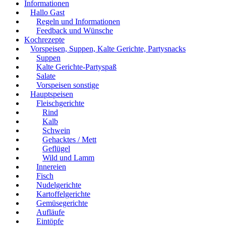
Informationen
Hallo Gast
Regeln und Informationen
Feedback und Wünsche
Kochrezepte
Vorspeisen, Suppen, Kalte Gerichte, Partysnacks
Suppen
Kalte Gerichte-Partyspaß
Salate
Vorspeisen sonstige
Hauptspeisen
Fleischgerichte
Rind
Kalb
Schwein
Gehacktes / Mett
Geflügel
Wild und Lamm
Innereien
Fisch
Nudelgerichte
Kartoffelgerichte
Gemüsegerichte
Aufläufe
Eintöpfe