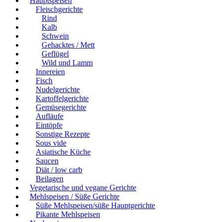
Hauptspeisen
Fleischgerichte
Rind
Kalb
Schwein
Gehacktes / Mett
Geflügel
Wild und Lamm
Innereien
Fisch
Nudelgerichte
Kartoffelgerichte
Gemüsegerichte
Aufläufe
Eintöpfe
Sonstige Rezepte
Sous vide
Asiatische Küche
Saucen
Diät / low carb
Beilagen
Vegetarische und vegane Gerichte
Mehlspeisen / Süße Gerichte
Süße Mehlspeisen/süße Hauptgerichte
Pikante Mehlspeisen