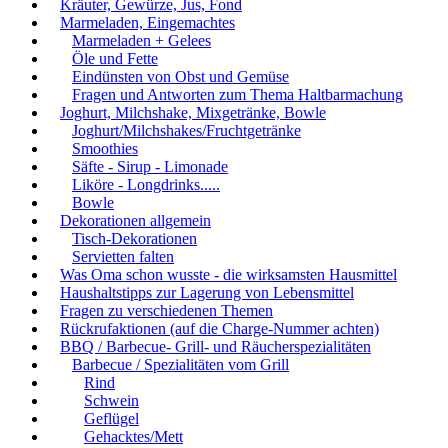
Kräuter, Gewürze, Jus, Fond
Marmeladen, Eingemachtes
Marmeladen + Gelees
Öle und Fette
Eindünsten von Obst und Gemüse
Fragen und Antworten zum Thema Haltbarmachung
Joghurt, Milchshake, Mixgetränke, Bowle
Joghurt/Milchshakes/Fruchtgetränke
Smoothies
Säfte - Sirup - Limonade
Liköre - Longdrinks.....
Bowle
Dekorationen allgemein
Tisch-Dekorationen
Servietten falten
Was Oma schon wusste - die wirksamsten Hausmittel
Haushaltstipps zur Lagerung von Lebensmittel
Fragen zu verschiedenen Themen
Rückrufaktionen (auf die Charge-Nummer achten)
BBQ / Barbecue- Grill- und Räucherspezialitäten
Barbecue / Spezialitäten vom Grill
Rind
Schwein
Geflügel
Gehacktes/Mett