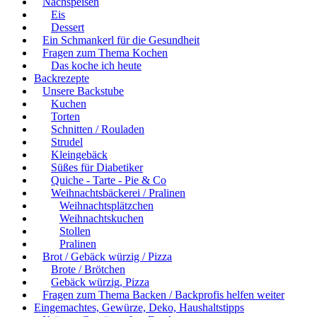
Nachspeisen
Eis
Dessert
Ein Schmankerl für die Gesundheit
Fragen zum Thema Kochen
Das koche ich heute
Backrezepte
Unsere Backstube
Kuchen
Torten
Schnitten / Rouladen
Strudel
Kleingebäck
Süßes für Diabetiker
Quiche - Tarte - Pie & Co
Weihnachtsbäckerei / Pralinen
Weihnachtsplätzchen
Weihnachtskuchen
Stollen
Pralinen
Brot / Gebäck würzig / Pizza
Brote / Brötchen
Gebäck würzig, Pizza
Fragen zum Thema Backen / Backprofis helfen weiter
Eingemachtes, Gewürze, Deko, Haushaltstipps