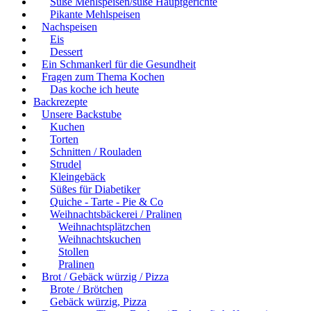
Süße Mehlspeisen/süße Hauptgerichte
Pikante Mehlspeisen
Nachspeisen
Eis
Dessert
Ein Schmankerl für die Gesundheit
Fragen zum Thema Kochen
Das koche ich heute
Backrezepte
Unsere Backstube
Kuchen
Torten
Schnitten / Rouladen
Strudel
Kleingebäck
Süßes für Diabetiker
Quiche - Tarte - Pie & Co
Weihnachtsbäckerei / Pralinen
Weihnachtsplätzchen
Weihnachtskuchen
Stollen
Pralinen
Brot / Gebäck würzig / Pizza
Brote / Brötchen
Gebäck würzig, Pizza