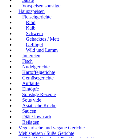
Salate
Vorspeisen sonstige
Hauptspeisen
Fleischgerichte
Rind
Kalb
Schwein
Gehacktes / Mett
Geflügel
Wild und Lamm
Innereien
Fisch
Nudelgerichte
Kartoffelgerichte
Gemüsegerichte
Aufläufe
Eintöpfe
Sonstige Rezepte
Sous vide
Asiatische Küche
Saucen
Diät / low carb
Beilagen
Vegetarische und vegane Gerichte
Mehlspeisen / Süße Gerichte