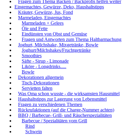
Fragen zum Thema Backen / Backprofis helfen weiter
Eingemachtes, Gewürze, Deko, Haushaltstipps
Kräuter, Gewürze, Jus, Fond
Marmeladen, Eingemachtes
Marmeladen + Gelees
Öle und Fette
Eindünsten von Obst und Gemüse
Fragen und Antworten zum Thema Haltbarmachung
Joghurt, Milchshake, Mixgetränke, Bowle
Joghurt/Milchshakes/Fruchtgetränke
Smoothies
Säfte - Sirup - Limonade
Liköre - Longdrinks.....
Bowle
Dekorationen allgemein
Tisch-Dekorationen
Servietten falten
Was Oma schon wusste - die wirksamsten Hausmittel
Haushaltstipps zur Lagerung von Lebensmittel
Fragen zu verschiedenen Themen
Rückrufaktionen (auf die Charge-Nummer achten)
BBQ / Barbecue- Grill- und Räucherspezialitäten
Barbecue / Spezialitäten vom Grill
Rind
Schwein