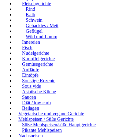
Fleischgerichte
Rind
Kalb
Schwein
Gehacktes / Mett
Geflügel
Wild und Lamm
Innereien
Fisch
Nudelgerichte
Kartoffelgerichte
Gemüsegerichte
Aufläufe
Eintöpfe
Sonstige Rezepte
Sous vide
Asiatische Küche
Saucen
Diät / low carb
Beilagen
Vegetarische und vegane Gerichte
Mehlspeisen / Süße Gerichte
Süße Mehlspeisen/süße Hauptgerichte
Pikante Mehlspeisen
Nachspeisen