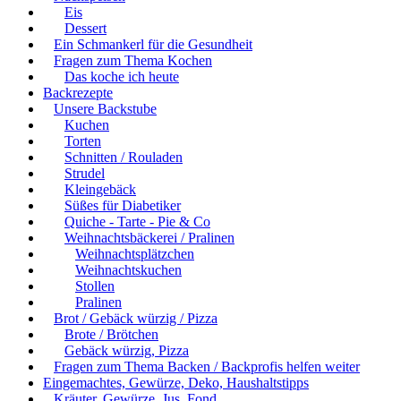
Eis
Dessert
Ein Schmankerl für die Gesundheit
Fragen zum Thema Kochen
Das koche ich heute
Backrezepte
Unsere Backstube
Kuchen
Torten
Schnitten / Rouladen
Strudel
Kleingebäck
Süßes für Diabetiker
Quiche - Tarte - Pie & Co
Weihnachtsbäckerei / Pralinen
Weihnachtsplätzchen
Weihnachtskuchen
Stollen
Pralinen
Brot / Gebäck würzig / Pizza
Brote / Brötchen
Gebäck würzig, Pizza
Fragen zum Thema Backen / Backprofis helfen weiter
Eingemachtes, Gewürze, Deko, Haushaltstipps
Kräuter, Gewürze, Jus, Fond