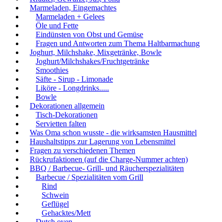
Marmeladen, Eingemachtes
Marmeladen + Gelees
Öle und Fette
Eindünsten von Obst und Gemüse
Fragen und Antworten zum Thema Haltbarmachung
Joghurt, Milchshake, Mixgetränke, Bowle
Joghurt/Milchshakes/Fruchtgetränke
Smoothies
Säfte - Sirup - Limonade
Liköre - Longdrinks.....
Bowle
Dekorationen allgemein
Tisch-Dekorationen
Servietten falten
Was Oma schon wusste - die wirksamsten Hausmittel
Haushaltstipps zur Lagerung von Lebensmittel
Fragen zu verschiedenen Themen
Rückrufaktionen (auf die Charge-Nummer achten)
BBQ / Barbecue- Grill- und Räucherspezialitäten
Barbecue / Spezialitäten vom Grill
Rind
Schwein
Geflügel
Gehacktes/Mett
Dutch oven