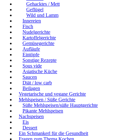
Gehacktes / Mett
Geflügel
Wild und Lamm
Innereien
Fisch
Nudelgerichte
Kartoffelgerichte
Gemüsegerichte
Aufläufe
Eintöpfe
Sonstige Rezepte
Sous vide
Asiatische Küche
Saucen
Diät / low carb
Beilagen
Vegetarische und vegane Gerichte
Mehlspeisen / Süße Gerichte
Süße Mehlspeisen/süße Hauptgerichte
Pikante Mehlspeisen
Nachspeisen
Eis
Dessert
Ein Schmankerl für die Gesundheit
Fragen zum Thema Kochen