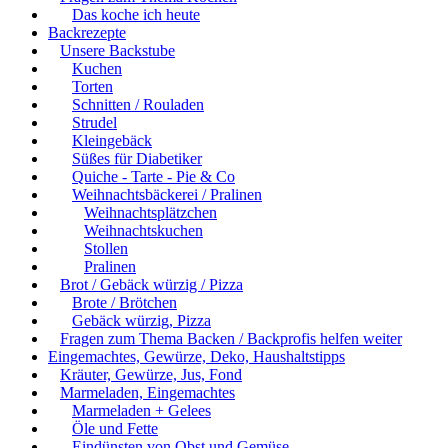
Das koche ich heute
Backrezepte
Unsere Backstube
Kuchen
Torten
Schnitten / Rouladen
Strudel
Kleingebäck
Süßes für Diabetiker
Quiche - Tarte - Pie & Co
Weihnachtsbäckerei / Pralinen
Weihnachtsplätzchen
Weihnachtskuchen
Stollen
Pralinen
Brot / Gebäck würzig / Pizza
Brote / Brötchen
Gebäck würzig, Pizza
Fragen zum Thema Backen / Backprofis helfen weiter
Eingemachtes, Gewürze, Deko, Haushaltstipps
Kräuter, Gewürze, Jus, Fond
Marmeladen, Eingemachtes
Marmeladen + Gelees
Öle und Fette
Eindünsten von Obst und Gemüse