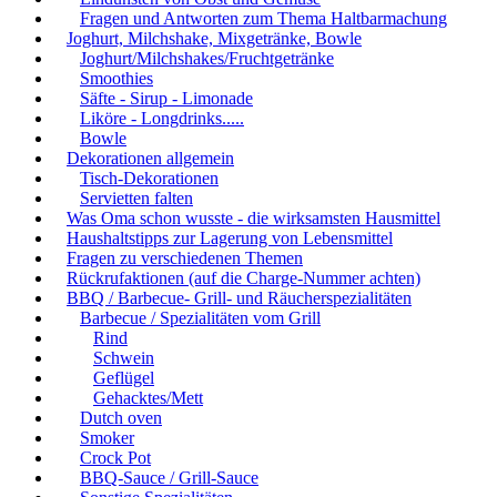
Fragen und Antworten zum Thema Haltbarmachung
Joghurt, Milchshake, Mixgetränke, Bowle
Joghurt/Milchshakes/Fruchtgetränke
Smoothies
Säfte - Sirup - Limonade
Liköre - Longdrinks.....
Bowle
Dekorationen allgemein
Tisch-Dekorationen
Servietten falten
Was Oma schon wusste - die wirksamsten Hausmittel
Haushaltstipps zur Lagerung von Lebensmittel
Fragen zu verschiedenen Themen
Rückrufaktionen (auf die Charge-Nummer achten)
BBQ / Barbecue- Grill- und Räucherspezialitäten
Barbecue / Spezialitäten vom Grill
Rind
Schwein
Geflügel
Gehacktes/Mett
Dutch oven
Smoker
Crock Pot
BBQ-Sauce / Grill-Sauce