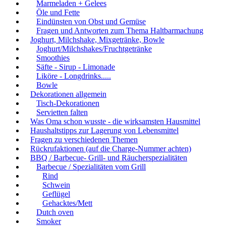
Marmeladen + Gelees
Öle und Fette
Eindünsten von Obst und Gemüse
Fragen und Antworten zum Thema Haltbarmachung
Joghurt, Milchshake, Mixgetränke, Bowle
Joghurt/Milchshakes/Fruchtgetränke
Smoothies
Säfte - Sirup - Limonade
Liköre - Longdrinks.....
Bowle
Dekorationen allgemein
Tisch-Dekorationen
Servietten falten
Was Oma schon wusste - die wirksamsten Hausmittel
Haushaltstipps zur Lagerung von Lebensmittel
Fragen zu verschiedenen Themen
Rückrufaktionen (auf die Charge-Nummer achten)
BBQ / Barbecue- Grill- und Räucherspezialitäten
Barbecue / Spezialitäten vom Grill
Rind
Schwein
Geflügel
Gehacktes/Mett
Dutch oven
Smoker