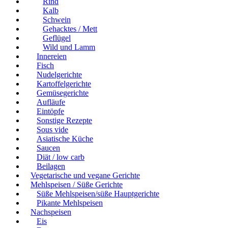
Rind
Kalb
Schwein
Gehacktes / Mett
Geflügel
Wild und Lamm
Innereien
Fisch
Nudelgerichte
Kartoffelgerichte
Gemüsegerichte
Aufläufe
Eintöpfe
Sonstige Rezepte
Sous vide
Asiatische Küche
Saucen
Diät / low carb
Beilagen
Vegetarische und vegane Gerichte
Mehlspeisen / Süße Gerichte
Süße Mehlspeisen/süße Hauptgerichte
Pikante Mehlspeisen
Nachspeisen
Eis