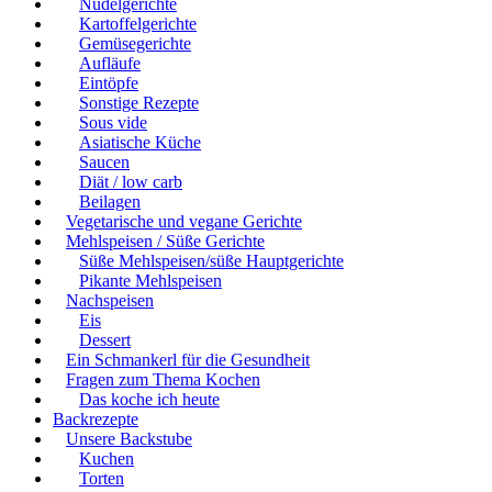
Nudelgerichte
Kartoffelgerichte
Gemüsegerichte
Aufläufe
Eintöpfe
Sonstige Rezepte
Sous vide
Asiatische Küche
Saucen
Diät / low carb
Beilagen
Vegetarische und vegane Gerichte
Mehlspeisen / Süße Gerichte
Süße Mehlspeisen/süße Hauptgerichte
Pikante Mehlspeisen
Nachspeisen
Eis
Dessert
Ein Schmankerl für die Gesundheit
Fragen zum Thema Kochen
Das koche ich heute
Backrezepte
Unsere Backstube
Kuchen
Torten