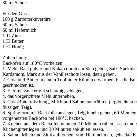
80 ml Sahne
Für den Guss:
160 g Zartbitterkuvertüre
60 ml Sahne
60 ml Hafermilch
1 Tl Zimt
1 El Butter
1 El Honig
Zubereitung:
Backofen auf 180°C vorheizen.
1. Mehl, Backpulver und Kakao durch ein Sieb geben, Salz, Spekula
Kardamom, Mark aus der Vanilleschote lösen, dazu geben.
2. Cola und Butter in einem Topf unter Rühren erwärmen, bis die But
geschmolzen ist.
3. Eier mit Zucker gut schaumig schlagen,
4. das vorgerichtete Mehl unterheben,
5. Cola-Buttermischung, Milch und Sahne unterrühren (ergibt einen r
flüssigen Teig).
6. Springform mit Backfolie auslegen, Teig hinein geben, 60 Minuten
vorgeheizten Backofen bei 180°C backen.
7. Kuchen aus dem Backofen nehmen, 10 Minuten ruhen lassen und d
Kuchengitter legen und 30 Minuten abkühlen lassen.
8. Sahne, Milch und Zimt aufkochen, vom Herd nehmen, gehackte K