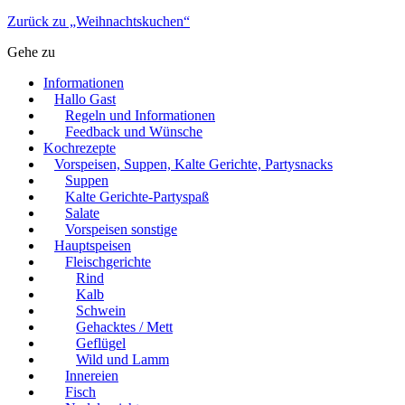
Zurück zu „Weihnachtskuchen“
Gehe zu
Informationen
Hallo Gast
Regeln und Informationen
Feedback und Wünsche
Kochrezepte
Vorspeisen, Suppen, Kalte Gerichte, Partysnacks
Suppen
Kalte Gerichte-Partyspaß
Salate
Vorspeisen sonstige
Hauptspeisen
Fleischgerichte
Rind
Kalb
Schwein
Gehacktes / Mett
Geflügel
Wild und Lamm
Innereien
Fisch