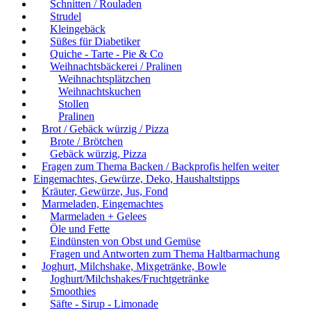
Schnitten / Rouladen
Strudel
Kleingebäck
Süßes für Diabetiker
Quiche - Tarte - Pie & Co
Weihnachtsbäckerei / Pralinen
Weihnachtsplätzchen
Weihnachtskuchen
Stollen
Pralinen
Brot / Gebäck würzig / Pizza
Brote / Brötchen
Gebäck würzig, Pizza
Fragen zum Thema Backen / Backprofis helfen weiter
Eingemachtes, Gewürze, Deko, Haushaltstipps
Kräuter, Gewürze, Jus, Fond
Marmeladen, Eingemachtes
Marmeladen + Gelees
Öle und Fette
Eindünsten von Obst und Gemüse
Fragen und Antworten zum Thema Haltbarmachung
Joghurt, Milchshake, Mixgetränke, Bowle
Joghurt/Milchshakes/Fruchtgetränke
Smoothies
Säfte - Sirup - Limonade