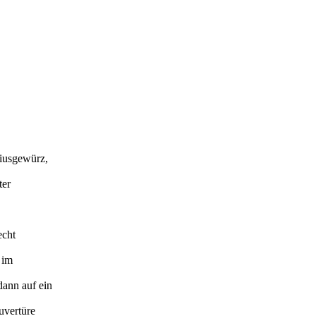
tiusgewürz,
ter
echt
 im
ann auf ein
uvertüre