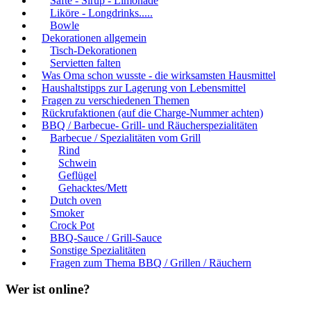
Säfte - Sirup - Limonade
Liköre - Longdrinks.....
Bowle
Dekorationen allgemein
Tisch-Dekorationen
Servietten falten
Was Oma schon wusste - die wirksamsten Hausmittel
Haushaltstipps zur Lagerung von Lebensmittel
Fragen zu verschiedenen Themen
Rückrufaktionen (auf die Charge-Nummer achten)
BBQ / Barbecue- Grill- und Räucherspezialitäten
Barbecue / Spezialitäten vom Grill
Rind
Schwein
Geflügel
Gehacktes/Mett
Dutch oven
Smoker
Crock Pot
BBQ-Sauce / Grill-Sauce
Sonstige Spezialitäten
Fragen zum Thema BBQ / Grillen / Räuchern
Wer ist online?