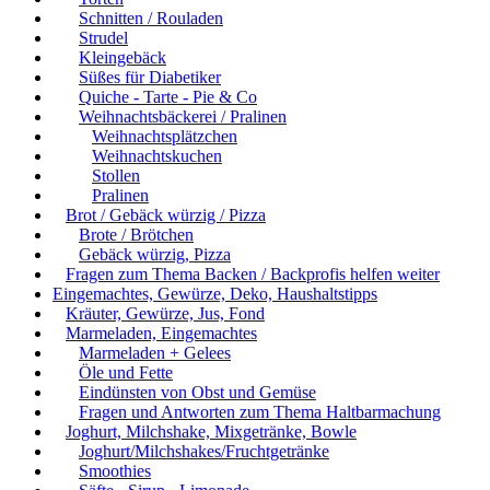
Schnitten / Rouladen
Strudel
Kleingebäck
Süßes für Diabetiker
Quiche - Tarte - Pie & Co
Weihnachtsbäckerei / Pralinen
Weihnachtsplätzchen
Weihnachtskuchen
Stollen
Pralinen
Brot / Gebäck würzig / Pizza
Brote / Brötchen
Gebäck würzig, Pizza
Fragen zum Thema Backen / Backprofis helfen weiter
Eingemachtes, Gewürze, Deko, Haushaltstipps
Kräuter, Gewürze, Jus, Fond
Marmeladen, Eingemachtes
Marmeladen + Gelees
Öle und Fette
Eindünsten von Obst und Gemüse
Fragen und Antworten zum Thema Haltbarmachung
Joghurt, Milchshake, Mixgetränke, Bowle
Joghurt/Milchshakes/Fruchtgetränke
Smoothies