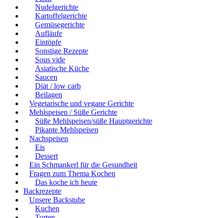
Nudelgerichte
Kartoffelgerichte
Gemüsegerichte
Aufläufe
Eintöpfe
Sonstige Rezepte
Sous vide
Asiatische Küche
Saucen
Diät / low carb
Beilagen
Vegetarische und vegane Gerichte
Mehlspeisen / Süße Gerichte
Süße Mehlspeisen/süße Hauptgerichte
Pikante Mehlspeisen
Nachspeisen
Eis
Dessert
Ein Schmankerl für die Gesundheit
Fragen zum Thema Kochen
Das koche ich heute
Backrezepte
Unsere Backstube
Kuchen
Torten