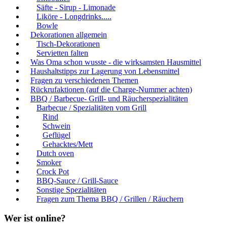
Säfte - Sirup - Limonade
Liköre - Longdrinks.....
Bowle
Dekorationen allgemein
Tisch-Dekorationen
Servietten falten
Was Oma schon wusste - die wirksamsten Hausmittel
Haushaltstipps zur Lagerung von Lebensmittel
Fragen zu verschiedenen Themen
Rückrufaktionen (auf die Charge-Nummer achten)
BBQ / Barbecue- Grill- und Räucherspezialitäten
Barbecue / Spezialitäten vom Grill
Rind
Schwein
Geflügel
Gehacktes/Mett
Dutch oven
Smoker
Crock Pot
BBQ-Sauce / Grill-Sauce
Sonstige Spezialitäten
Fragen zum Thema BBQ / Grillen / Räuchern
Wer ist online?