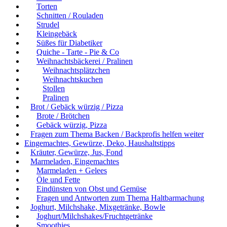
Torten
Schnitten / Rouladen
Strudel
Kleingebäck
Süßes für Diabetiker
Quiche - Tarte - Pie & Co
Weihnachtsbäckerei / Pralinen
Weihnachtsplätzchen
Weihnachtskuchen
Stollen
Pralinen
Brot / Gebäck würzig / Pizza
Brote / Brötchen
Gebäck würzig, Pizza
Fragen zum Thema Backen / Backprofis helfen weiter
Eingemachtes, Gewürze, Deko, Haushaltstipps
Kräuter, Gewürze, Jus, Fond
Marmeladen, Eingemachtes
Marmeladen + Gelees
Öle und Fette
Eindünsten von Obst und Gemüse
Fragen und Antworten zum Thema Haltbarmachung
Joghurt, Milchshake, Mixgetränke, Bowle
Joghurt/Milchshakes/Fruchtgetränke
Smoothies