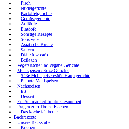
Fisch
Nudelgerichte
Kartoffelgerichte
Gemüsegerichte
Aufläufe
Eintöpfe
Sonstige Rezepte
Sous vide
Asiatische Küche
Saucen
Diät / low carb
Beilagen
Vegetarische und vegane Gerichte
Mehlspeisen / Süße Gerichte
Süße Mehlspeisen/süße Hauptgerichte
Pikante Mehlspeisen
Nachspeisen
Eis
Dessert
Ein Schmankerl für die Gesundheit
Fragen zum Thema Kochen
Das koche ich heute
Backrezepte
Unsere Backstube
Kuchen