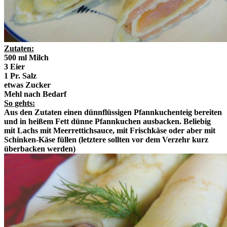
Zutaten:
500 ml Milch
3 Eier
1 Pr. Salz
etwas Zucker
Mehl nach Bedarf
So gehts:
Aus den Zutaten einen dünnflüssigen Pfannkuchenteig bereiten
und in heißem Fett dünne Pfannkuchen ausbacken. Beliebig
mit Lachs mit Meerrettichsauce, mit Frischkäse oder aber mit
Schinken-Käse füllen (letztere sollten vor dem Verzehr kurz
überbacken werden)