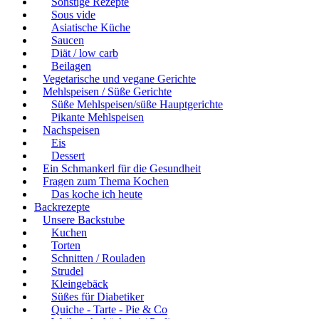
Sonstige Rezepte
Sous vide
Asiatische Küche
Saucen
Diät / low carb
Beilagen
Vegetarische und vegane Gerichte
Mehlspeisen / Süße Gerichte
Süße Mehlspeisen/süße Hauptgerichte
Pikante Mehlspeisen
Nachspeisen
Eis
Dessert
Ein Schmankerl für die Gesundheit
Fragen zum Thema Kochen
Das koche ich heute
Backrezepte
Unsere Backstube
Kuchen
Torten
Schnitten / Rouladen
Strudel
Kleingebäck
Süßes für Diabetiker
Quiche - Tarte - Pie & Co