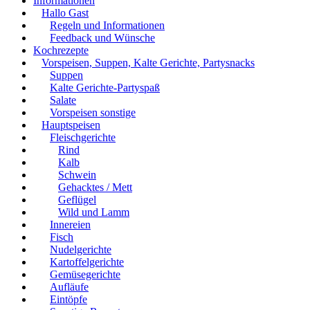
Informationen
Hallo Gast
Regeln und Informationen
Feedback und Wünsche
Kochrezepte
Vorspeisen, Suppen, Kalte Gerichte, Partysnacks
Suppen
Kalte Gerichte-Partyspaß
Salate
Vorspeisen sonstige
Hauptspeisen
Fleischgerichte
Rind
Kalb
Schwein
Gehacktes / Mett
Geflügel
Wild und Lamm
Innereien
Fisch
Nudelgerichte
Kartoffelgerichte
Gemüsegerichte
Aufläufe
Eintöpfe