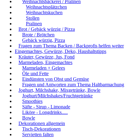
Weihnachtsbäckerei / Pralinen
Weihnachtsplätzchen
Weihnachtskuchen
Stollen
Pralinen
Brot / Gebäck würzig / Pizza
Brote / Brötchen
Gebäck würzig, Pizza
Fragen zum Thema Backen / Backprofis helfen weiter
Eingemachtes, Gewürze, Deko, Haushaltstipps
Kräuter, Gewürze, Jus, Fond
Marmeladen, Eingemachtes
Marmeladen + Gelees
Öle und Fette
Eindünsten von Obst und Gemüse
Fragen und Antworten zum Thema Haltbarmachung
Joghurt, Milchshake, Mixgetränke, Bowle
Joghurt/Milchshakes/Fruchtgetränke
Smoothies
Säfte - Sirup - Limonade
Liköre - Longdrinks.....
Bowle
Dekorationen allgemein
Tisch-Dekorationen
Servietten falten