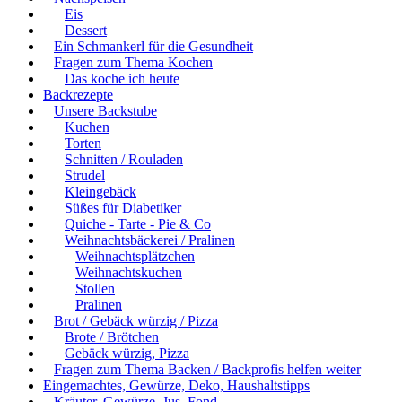
Eis
Dessert
Ein Schmankerl für die Gesundheit
Fragen zum Thema Kochen
Das koche ich heute
Backrezepte
Unsere Backstube
Kuchen
Torten
Schnitten / Rouladen
Strudel
Kleingebäck
Süßes für Diabetiker
Quiche - Tarte - Pie & Co
Weihnachtsbäckerei / Pralinen
Weihnachtsplätzchen
Weihnachtskuchen
Stollen
Pralinen
Brot / Gebäck würzig / Pizza
Brote / Brötchen
Gebäck würzig, Pizza
Fragen zum Thema Backen / Backprofis helfen weiter
Eingemachtes, Gewürze, Deko, Haushaltstipps
Kräuter, Gewürze, Jus, Fond