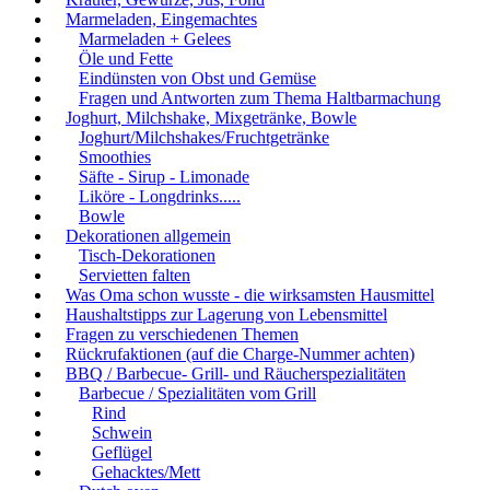
Marmeladen, Eingemachtes
Marmeladen + Gelees
Öle und Fette
Eindünsten von Obst und Gemüse
Fragen und Antworten zum Thema Haltbarmachung
Joghurt, Milchshake, Mixgetränke, Bowle
Joghurt/Milchshakes/Fruchtgetränke
Smoothies
Säfte - Sirup - Limonade
Liköre - Longdrinks.....
Bowle
Dekorationen allgemein
Tisch-Dekorationen
Servietten falten
Was Oma schon wusste - die wirksamsten Hausmittel
Haushaltstipps zur Lagerung von Lebensmittel
Fragen zu verschiedenen Themen
Rückrufaktionen (auf die Charge-Nummer achten)
BBQ / Barbecue- Grill- und Räucherspezialitäten
Barbecue / Spezialitäten vom Grill
Rind
Schwein
Geflügel
Gehacktes/Mett