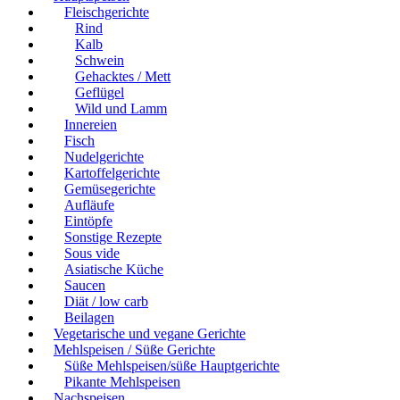
Fleischgerichte
Rind
Kalb
Schwein
Gehacktes / Mett
Geflügel
Wild und Lamm
Innereien
Fisch
Nudelgerichte
Kartoffelgerichte
Gemüsegerichte
Aufläufe
Eintöpfe
Sonstige Rezepte
Sous vide
Asiatische Küche
Saucen
Diät / low carb
Beilagen
Vegetarische und vegane Gerichte
Mehlspeisen / Süße Gerichte
Süße Mehlspeisen/süße Hauptgerichte
Pikante Mehlspeisen
Nachspeisen