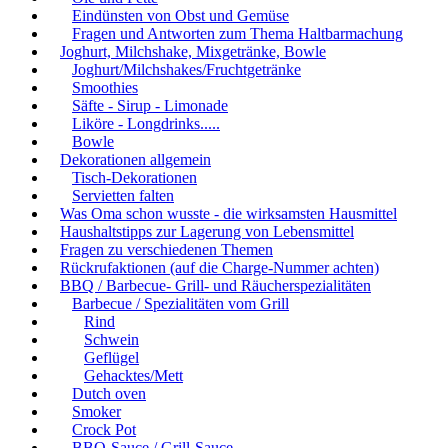
Eindünsten von Obst und Gemüse
Fragen und Antworten zum Thema Haltbarmachung
Joghurt, Milchshake, Mixgetränke, Bowle
Joghurt/Milchshakes/Fruchtgetränke
Smoothies
Säfte - Sirup - Limonade
Liköre - Longdrinks.....
Bowle
Dekorationen allgemein
Tisch-Dekorationen
Servietten falten
Was Oma schon wusste - die wirksamsten Hausmittel
Haushaltstipps zur Lagerung von Lebensmittel
Fragen zu verschiedenen Themen
Rückrufaktionen (auf die Charge-Nummer achten)
BBQ / Barbecue- Grill- und Räucherspezialitäten
Barbecue / Spezialitäten vom Grill
Rind
Schwein
Geflügel
Gehacktes/Mett
Dutch oven
Smoker
Crock Pot
BBQ-Sauce / Grill-Sauce