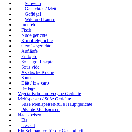
Schwein
Gehacktes / Mett
Geflügel
Wild und Lamm
Innereien
Fisch
Nudelgerichte
Kartoffelgerichte
Gemüsegerichte
Aufläufe
Eintöpfe
Sonstige Rezepte
Sous vide
Asiatische Küche
Saucen
Diät / low carb
Beilagen
Vegetarische und vegane Gerichte
Mehlspeisen / Süße Gerichte
Süße Mehlspeisen/süße Hauptgerichte
Pikante Mehlspeisen
Nachspeisen
Eis
Dessert
Ein Schmankerl für die Gesundheit