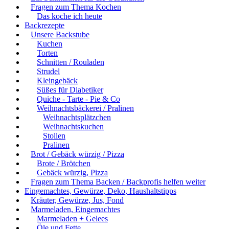
Fragen zum Thema Kochen
Das koche ich heute
Backrezepte
Unsere Backstube
Kuchen
Torten
Schnitten / Rouladen
Strudel
Kleingebäck
Süßes für Diabetiker
Quiche - Tarte - Pie & Co
Weihnachtsbäckerei / Pralinen
Weihnachtsplätzchen
Weihnachtskuchen
Stollen
Pralinen
Brot / Gebäck würzig / Pizza
Brote / Brötchen
Gebäck würzig, Pizza
Fragen zum Thema Backen / Backprofis helfen weiter
Eingemachtes, Gewürze, Deko, Haushaltstipps
Kräuter, Gewürze, Jus, Fond
Marmeladen, Eingemachtes
Marmeladen + Gelees
Öle und Fette