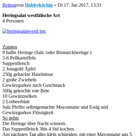
Beitrag
von
Hobbyköchin
»
Di 17. Jan 2017, 13:31
Heringsalat westfälische Art
4 Personen
Zutaten
8 halbe Heringe (Salz /oder Bismarckheringe )
5-6 Pellkartoffeln
Suppenfleisch
2 Jonagold Äpfel
250g gehackte Haselnüsse
2 große Zwiebeln
Gewürzgurken nach Geschmack
500g gekochte rote Bete
10 Gewürznelken
2 Lorbeerblatt
Salz Pfeffer selbstgemachte Mayonnaise und Essig und
Gewürzgurken Flüssigkeit
So gehts
Die Heringe über Nacht wässern.
Das Suppenfleisch 3bis 4 Std kochen.
Am nächsten Tag alles klein schneiden, mit einer Mayonnaise aus 5