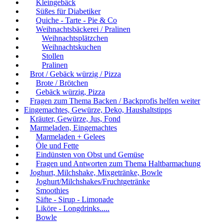
Kleingebäck
Süßes für Diabetiker
Quiche - Tarte - Pie & Co
Weihnachtsbäckerei / Pralinen
Weihnachtsplätzchen
Weihnachtskuchen
Stollen
Pralinen
Brot / Gebäck würzig / Pizza
Brote / Brötchen
Gebäck würzig, Pizza
Fragen zum Thema Backen / Backprofis helfen weiter
Eingemachtes, Gewürze, Deko, Haushaltstipps
Kräuter, Gewürze, Jus, Fond
Marmeladen, Eingemachtes
Marmeladen + Gelees
Öle und Fette
Eindünsten von Obst und Gemüse
Fragen und Antworten zum Thema Haltbarmachung
Joghurt, Milchshake, Mixgetränke, Bowle
Joghurt/Milchshakes/Fruchtgetränke
Smoothies
Säfte - Sirup - Limonade
Liköre - Longdrinks.....
Bowle