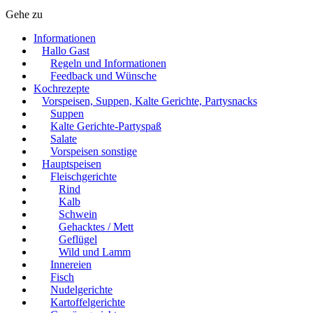
Gehe zu
Informationen
Hallo Gast
Regeln und Informationen
Feedback und Wünsche
Kochrezepte
Vorspeisen, Suppen, Kalte Gerichte, Partysnacks
Suppen
Kalte Gerichte-Partyspaß
Salate
Vorspeisen sonstige
Hauptspeisen
Fleischgerichte
Rind
Kalb
Schwein
Gehacktes / Mett
Geflügel
Wild und Lamm
Innereien
Fisch
Nudelgerichte
Kartoffelgerichte