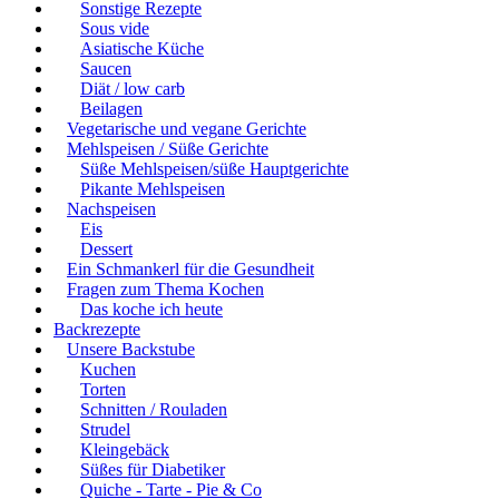
Sonstige Rezepte
Sous vide
Asiatische Küche
Saucen
Diät / low carb
Beilagen
Vegetarische und vegane Gerichte
Mehlspeisen / Süße Gerichte
Süße Mehlspeisen/süße Hauptgerichte
Pikante Mehlspeisen
Nachspeisen
Eis
Dessert
Ein Schmankerl für die Gesundheit
Fragen zum Thema Kochen
Das koche ich heute
Backrezepte
Unsere Backstube
Kuchen
Torten
Schnitten / Rouladen
Strudel
Kleingebäck
Süßes für Diabetiker
Quiche - Tarte - Pie & Co