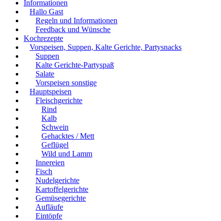
Informationen
Hallo Gast
Regeln und Informationen
Feedback und Wünsche
Kochrezepte
Vorspeisen, Suppen, Kalte Gerichte, Partysnacks
Suppen
Kalte Gerichte-Partyspaß
Salate
Vorspeisen sonstige
Hauptspeisen
Fleischgerichte
Rind
Kalb
Schwein
Gehacktes / Mett
Geflügel
Wild und Lamm
Innereien
Fisch
Nudelgerichte
Kartoffelgerichte
Gemüsegerichte
Aufläufe
Eintöpfe