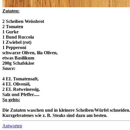
Zutaten:
2 Scheiben Weissbrot
2 Tomaten
1 Gurke
1 Bund Ruccola
1 Zwiebel (rot)
1 Pepperoni
schwarze Oliven, lila Oliven,
etwas Basilikum
200g Schafskäse
Sauce:
4 EL Tomatensaft,
4 EL Olivenöl,
2 EL Rotweinessig,
Salz und Pfeffer.....
So gehts:
Die Zutaten waschen und in kleinere Scheiben/Würfel schneiden. 
Kurzgebratenes wie z. B. Steaks sind dazu am besten.
Antworten