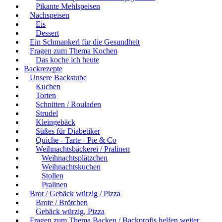
Pikante Mehlspeisen
Nachspeisen
Eis
Dessert
Ein Schmankerl für die Gesundheit
Fragen zum Thema Kochen
Das koche ich heute
Backrezepte
Unsere Backstube
Kuchen
Torten
Schnitten / Rouladen
Strudel
Kleingebäck
Süßes für Diabetiker
Quiche - Tarte - Pie & Co
Weihnachtsbäckerei / Pralinen
Weihnachtsplätzchen
Weihnachtskuchen
Stollen
Pralinen
Brot / Gebäck würzig / Pizza
Brote / Brötchen
Gebäck würzig, Pizza
Fragen zum Thema Backen / Backprofis helfen weiter