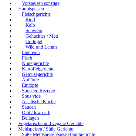
Vorspeisen sonstige
Hauptspeisen
Fleischgerichte
Rind
Kalb
Schwein
Gehacktes / Mett
Geflügel
Wild und Lamm
Innereien
Fisch
Nudelgerichte
Kartoffelgerichte
Gemüsegerichte
Aufläufe
Eintöpfe
Sonstige Rezepte
Sous vide
Asiatische Küche
Saucen
Diät / low carb
Beilagen
Vegetarische und vegane Gerichte
Mehlspeisen / Süße Gerichte
Süße Mehlspeisen/süße Hauptgerichte