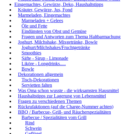
Eingemachtes, Gewürze, Deko, Haushaltstipps
Kräuter, Gewürze, Jus, Fond
Marmeladen, Eingemachtes
Marmeladen + Gelees
Öle und Fette
Eindünsten von Obst und Gemüse
Fragen und Antworten zum Thema Haltbarmachung
Joghurt, Milchshake, Mixgetränke, Bowle
Joghurt/Milchshakes/Fruchtgetränke
Smoothies
Säfte - Sirup - Limonade
Liköre - Longdrinks.....
Bowle
Dekorationen allgemein
Tisch-Dekorationen
Servietten falten
Was Oma schon wusste - die wirksamsten Hausmittel
Haushaltstipps zur Lagerung von Lebensmittel
Fragen zu verschiedenen Themen
Rückrufaktionen (auf die Charge-Nummer achten)
BBQ / Barbecue- Grill- und Räucherspezialitäten
Barbecue / Spezialitäten vom Grill
Rind
Schwein
Geflügel